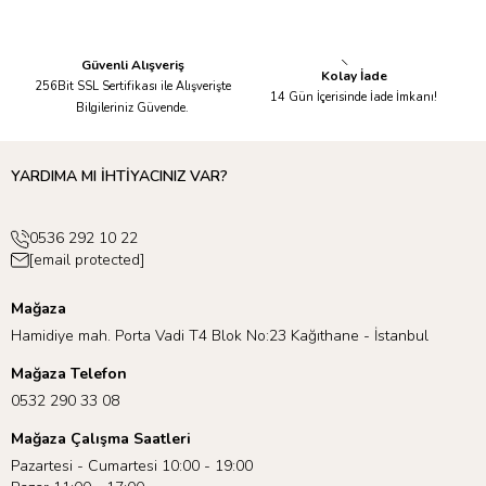
Kadar Kargolanır.
Taksit İmkanı!
Güvenli Alışveriş
Kolay İade
256Bit SSL Sertifikası ile Alışverişte
14 Gün İçerisinde İade İmkanı!
Bilgileriniz Güvende.
YARDIMA MI İHTİYACINIZ VAR?
0536 292 10 22
[email protected]
Mağaza
Hamidiye mah. Porta Vadi T4 Blok No:23 Kağıthane - İstanbul
Mağaza Telefon
0532 290 33 08
Mağaza Çalışma Saatleri
Pazartesi - Cumartesi 10:00 - 19:00