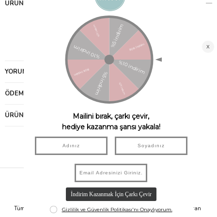
ÜRÜN ÖZELLIKLERI
YORUMLAR
(0)
ÖDEME SEÇENEKLERI
ÜRÜN ÖNERILERI
Hızlı Kargo
Taksit İmkanı
Tüm Siparişleriniz Aynı Gün 14.00'a
Tüm Ürünlerde 6 Aya Kadar Varan