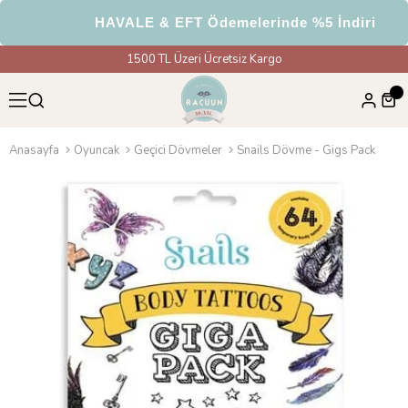
HAVALE & EFT Ödemelerinde %5 İndirim
1500 TL Üzeri Ücretsiz Kargo
Anasayfa
Oyuncak
Geçici Dövmeler
Snails Dövme - Gigs Pack