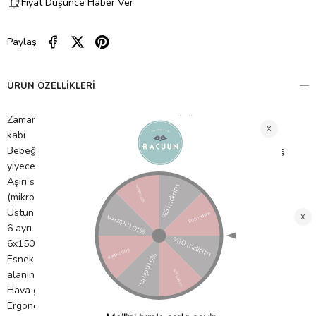
Fiyat Düşünce Haber Ver
Paylaş
ÜRÜN ÖZELLIKLERI
Zaman kazandırır: 6 bölme sıcak ve soğuğa dayanıklı saklama
kabı
Bebeğin yaşına ve iştahına göre ihtiyaç duyduğu dondurulmuş
yiyecek miktarını çözebilirsiniz.
Aşırı sıcaklıklara dayanıklıdır: -55°C / -67°C ila 210°C / 410°C
(mikrodalga ve kapaksız fırın)
Üstün kaliteli silikon: Yüksek aşınma ve yırtılma direnci
6 ayrı bölme: aynı anda farklı çeşitler saklanabilmektedir
6x150ml hacme sahiptir.
Esnek önceden şekillendirilmiş silikon: Kolaylıkta silikon saklama
alanından çıkarılabilme.
Hava geçirmez kapak: Tatları ve aromaları korumak için
Ergonomik tasarım, güçlendirilmiş ve sağlam şekil: Kaldırıldığında