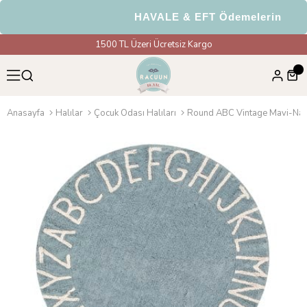
HAVALE & EFT Ödemelerinde %5 
1500 TL Üzeri Ücretsiz Kargo
Anasayfa
Halılar
Çocuk Odası Halıları
Round ABC Vintage Mavi-Nat