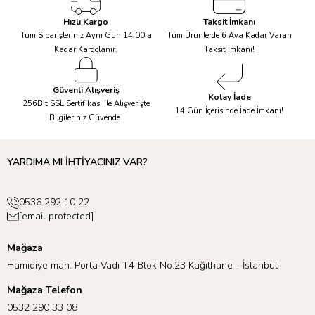
13 kg
<240cm / Ø200cm Puffy Halı
Hızlı Kargo
Taksit İmkanı
Profesyonel Kuru
>240cm/ >Ø200cm
Tüm Siparişleriniz Aynı Gün 14.00'a
Tüm Ürünlerde 6 Aya Kadar Varan
Temizleme
Kadar Kargolanır.
Taksit İmkanı!
Güvenli Alışveriş
Kolay İade
256Bit SSL Sertifikası ile Alışverişte
14 Gün İçerisinde İade İmkanı!
Bilgileriniz Güvende.
YARDIMA MI İHTİYACINIZ VAR?
0536 292 10 22
[email protected]
Mağaza
Hamidiye mah. Porta Vadi T4 Blok No:23 Kağıthane - İstanbul
Mağaza Telefon
0532 290 33 08