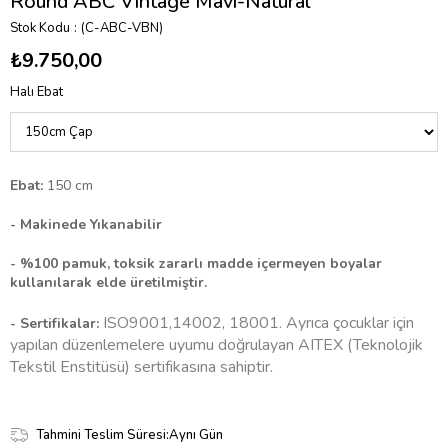
Round ABC Vintage Mavi-Natural
Stok Kodu
(C-ABC-VBN)
₺9.750,00
Halı Ebat
Ebat:
150 cm
-
Makinede Yıkanabilir
- %100 pamuk, toksik zararlı madde içermeyen boyalar
kullanılarak elde üretilmiştir.
ISO9001,14002, 18001. Ayrıca çocuklar için
- Sertifikalar:
yapılan düzenlemelere uyumu doğrulayan AITEX (Teknolojik
Tekstil Enstitüsü) sertifikasına sahiptir.
Tahmini Teslim Süresi
:
Aynı Gün