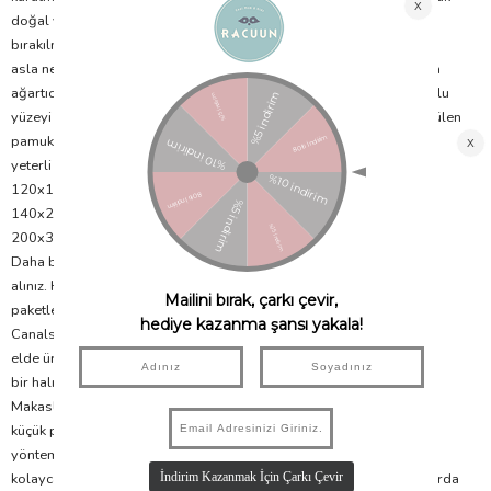
doğal yollarla kurutmaya bırakabilirsiniz. Ancak direk güneş altında
bırakılmamalıdır. Nem, renk akmasına sebep olabileceği için halınızı
asla nemli şekilde makine içerisinde bırakmayınız. Yıkama esnasında
ağartıcı, çamaşır suyu katkılı deterjan kullanmaktan sakınınız. Pamuklu
yüzeyi dışarda tutarak makineye yerleştirmek yıkama sırasında dökülen
pamukların suyla atılmasını sağlayacaktır. Makinenizin halı yıkamak için
yeterli yer kapasitesi olduğundan emin olunuz.
120x160 cm halılar min 6kg kapasite
140x200 cm halılar min. 9 kg
200x300 cm kilimler 10 kg kapasiteye ihtiyaç duyar.
Daha büyük halılar için profesyonel kuru temizlemeden destek
alınız. Halılarımız kalite standartları gereği yıkanarak
paketleniyor. Halınızda pamuklanma olursa endişelenmeyin. Lorena
Canals Halılarımız %100 doğaldır ve zanaatkarlar tarafından tamamen
elde üretilmektedir, bu nedenle hav dökülmesi normal bir süreçtir. Her
bir halı elde dokunur ve son dokunuşları makas yardımıyla yapılır.
Makasla fazla tüylerin kesilmesi sırasında, dokuma aralarında artan
küçük pamuk iplikler kalabilir. Havı önleyebilmek için, kuru fırçalama
yöntemini öneriyoruz, bu sayede aralarda kalan fazla pamuklar
kolayca çıkacaktır. Ayrıca halınızı kullanmaya başladığınız ilk haftalarda