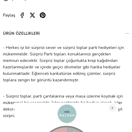
Paylaş
ÜRÜN ÖZELLIKLERI
-
Herkes iyi bir sürprizi sever ve sürpriz toplar parti hediyeleri için
mükemmeldir. Sürpriz Parti topları, konuklarınızı gerçekten
memnun edecektir. Sürpriz toplar çoğunlukla krep kağıdından
hazırlanmışlardır ve içinde geçici dövmeler gibi harika hediyeler
bulunmaktadır. Eğlenceli karikatürize edilmiş çizimler, sürpriz
toplara zengin bir görüntü kazandırmıştır.
- Sürpriz toplar, parti çantalarına veya masa üzerine koymak için
mükemmel bir seçenektir. İster partinizde bir hediye olarak, ister
dekorasyonunuza bir tema olarak kullanabileceğiniz birçok çeşit
sürpriz top seçenekleri Meri Meri’de!