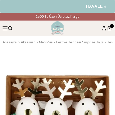
HAVALE & EFT Ö
1500 TL Üzeri Ücretsiz Kargo
Anasayfa
Aksesuar