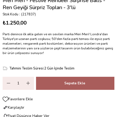
Meri Meri - Festive Reindeer Surprise Balls -
Ren Geyiği Sürpriz Topları - 3'lü
Stok Kodu
(217837)
₺1.250,00
Parti denince ilk akla gelen ve en sevilen marka Meri Meri! Londra'dan
Türkiye'ye uzanan parti coşkusu; 50'den fazla parti teması ile eşsiz parti
malzemeleri, rengarenk parti kostümleri, dekorasyon ürünleri ve parti
malzemelerinin yanı sıra yüzlerce çeşit tasarım ürün bulabileceğiniz geniş
bir ürün yelpazesi sunuyor!
Tahmini Teslim Süresi
:
2 Gün İçinde Teslim
Favorilere Ekle
Karşılaştır
Fiyat Düşünce Haber Ver