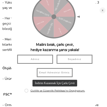
- Yüksek kaliteli kâğıttan üretilmiştir.
3 adet sürpriz topu içerir. 3
yaş ve üzeri için uygundur.
- Her top bir altın parti şapkası, bir şaka yazısı, 2
geçici dövme, kendinden yapışkanlı bir bıyık ve bir arkadaşlık
bileziği içerir.
- Meri Meri, eşsiz parti malzemeleri ile partinizi benzersiz
kılarken çocuklarımıza güvenli bir gelecek sağlamak için FSC™
sertifikalı kâğıt kullanır!
Ölçüler;
-
Ürün Boyutları: 65mm x 100mm x 41mm
FSC™ Sertifikası nedir?
- Orman ürünlerinin; ormanın verimliliğine, biyolojik çeşitliliğe ve