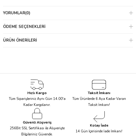
ekolojik süreçlere zararsız bir şekilde elde edilmesi,
YORUMLAR
(0)
- Ormanlara yönelik yapılan her türlü müdahalenin, kar amacıyla
yapılmasında, bulunduğu ekosistemi ve toplumun dengesini
ÖDEME SEÇENEKLERI
bozmayacak derecede olması,
ÜRÜN ÖNERILERI
- Halkın uzun süreçte orman ve orman ürünlerinden fayda
sağlayacağı, fakat bu ürünlerin sürdürülebilir kullanımını
destekleyen uzun zamanlı yönetim planlarına da katılımda
bulunacağı sistemlerin kurulmasıdır.
Hızlı Kargo
Taksit İmkanı
Tüm Siparişleriniz Aynı Gün 14.00'a
Tüm Ürünlerde 6 Aya Kadar Varan
Kadar Kargolanır.
Taksit İmkanı!
Güvenli Alışveriş
Kolay İade
256Bit SSL Sertifikası ile Alışverişte
14 Gün İçerisinde İade İmkanı!
Bilgileriniz Güvende.