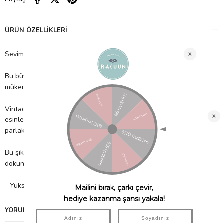
ÜRÜN ÖZELLIKLERI
Sevimli hayvan uyarısı!
Bu büyük kağıt tabaklar, ilk yıllar ve ilk doğum günleri için
mükemmeldir.
Vintage moda illüstrasyonlarından ve renk paletlerinden
esinlenerek, görünümü güncel tutmak için parlak altın folyo ve
parlak kırmızı bir bordürle.
Bu şık taraklı tasarım, masa katmanları için ve dekoratif bir
dokunuş katmak için idealdir.
- Yüksek kaliteli malzemelerden üretilmiştir. 8 adet tabak içerir.
YORUMLAR
(0)