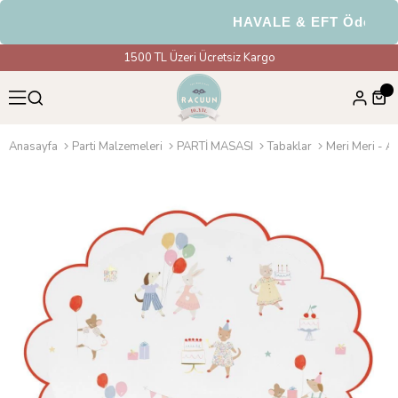
HAVALE & EFT Ödemeler
1500 TL Üzeri Ücretsiz Kargo
Anasayfa
Parti Malzemeleri
PARTİ MASASI
Tabaklar
Meri Meri - A