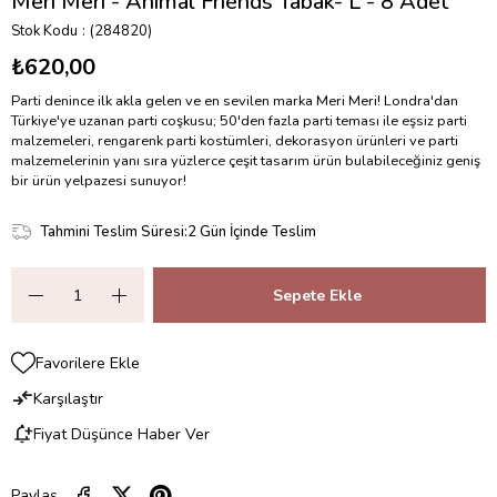
Meri Meri - Animal Friends Tabak- L - 8 Adet
Stok Kodu
(284820)
₺620,00
Parti denince ilk akla gelen ve en sevilen marka Meri Meri! Londra'dan
Türkiye'ye uzanan parti coşkusu; 50'den fazla parti teması ile eşsiz parti
malzemeleri, rengarenk parti kostümleri, dekorasyon ürünleri ve parti
malzemelerinin yanı sıra yüzlerce çeşit tasarım ürün bulabileceğiniz geniş
bir ürün yelpazesi sunuyor!
Tahmini Teslim Süresi
:
2 Gün İçinde Teslim
Favorilere Ekle
Karşılaştır
Fiyat Düşünce Haber Ver
Paylaş