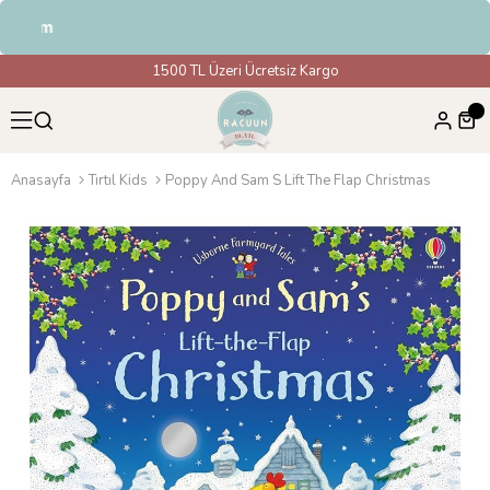
ndirim
1500 TL Üzeri Ücretsiz Kargo
Anasayfa
Tırtıl Kids
Poppy And Sam S Lift The Flap Christmas