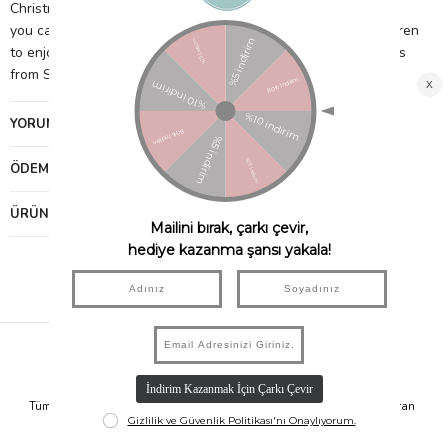
Christmas Day. Poppy can’t find Ginger, her kitten, but maybe
you can see where she’s hiding! An interactive book for children
to enjoy during the festive season, with delightful illustrations
from Stephen Cartwright.
YORUMLAR
(0)
ÖDEME SEÇENEKLERI
ÜRÜN ÖNERILERI
Hızlı Kargo
Taksit İmkanı
Tüm Siparişleriniz Aynı Gün 14.00'a
Tüm Ürünlerde 6 Aya Kadar Varan
Kadar Kargolanır.
Taksit İmkanı!