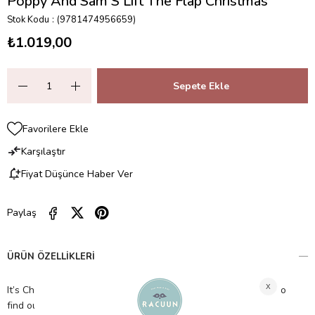
Poppy And Sam S Lift The Flap Christmas
Stok Kodu
(9781474956659)
₺1.019,00
Favorilere Ekle
Karşılaştır
Fiyat Düşünce Haber Ver
Paylaş
ÜRÜN ÖZELLIKLERI
It’s Christmas Eve at Apple Tree Farm! Peep under the flaps to
find out what Poppy and Sam are doing to get ready for