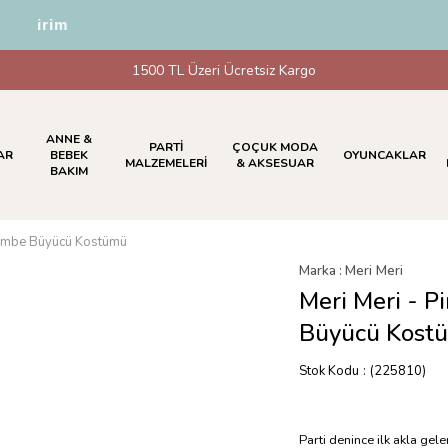
İndirim
1500 TL Üzeri Ücretsiz Kargo
ANNE &
PARTİ
ÇOÇUK MODA
AR
BEBEK
OYUNCAKLAR
MALZEMELERİ
& AKSESUAR
BAKIM
 Pembe Büyücü Kostümü
Marka
:
Meri Meri
Meri Meri - 
Büyücü Kost
Stok Kodu
(225810)
Parti denince ilk akla gel