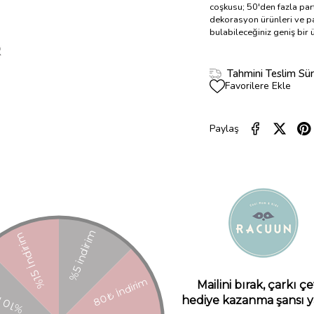
coşkusu; 50'den fazla part
dekorasyon ürünleri ve pa
bulabileceğiniz geniş bir
Tahmini Teslim Sür
Favorilere Ekle
Paylaş
ÜRÜN ÖZELLIKLERI
YORUMLAR
(0)
ÜRÜN ÖNERILERI
maştan pembe kadife pelerin.