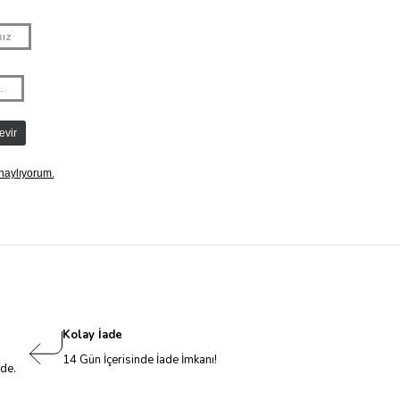
Kolay İade
14 Gün İçerisinde İade İmkanı!
nde.