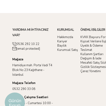
YARDIMA MI İHTİYACINIZ
KURUMSAL
ÖNEMLİ BİLGİLER
VAR?
Hakkımızda
KVKK Başvuru Fo
Kariyer
Kişisel Verilere İl
0536 292 10 22
Bayilik
Üyelik & Ödeme
[email protected]
Kurumsal Satış
Teslimat
Kullanım Şartları
Değişim & İade
Mağaza
Mesafeli Satış Sö
Hamidiye mah. Porta Vadi T4
Gizlilik Sözleşmes
Blok No:23 Kağıthane -
Çerez Yönetimi
İstanbul
Mağaza Telefon
0532 290 33 08
Mağaza Çalışma Saatleri
Günün
Pazartesi - Cumartesi 10:00 -
Fırsatı