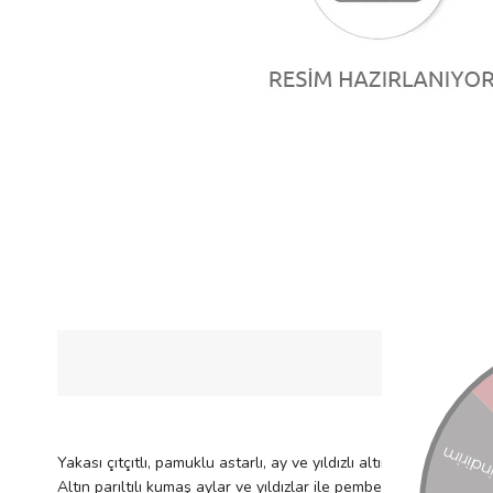
Yakası çıtçıtlı, pamuklu astarlı, ay ve yıldızlı altın yaldızlı ku
Altın parıltılı kumaş aylar ve yıldızlar ile pembe kadife şapka