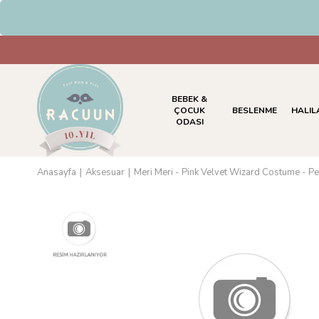
HAVALE & EFT Ödemelerinde %5 
BEBEK &
ÇOCUK
BESLENME
HALIL
ODASI
Anasayfa
Aksesuar
Meri Meri - Pink Velvet Wizard Costume -