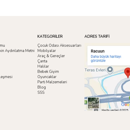
KATEGORİLER
ADRES TARİFİ
rmu
Çocuk Odası Aksesuarları
işkin Aydınlatma Metni
Mobilyalar
Araç & Gereçler
Çanta
Halılar
Bebek Giyim
zleşmesi
Oyuncaklar
i
Parti Malzemeleri
Blog
SSS