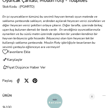
Oyuncak Çantası, Moulin roty - Toupities
Stok Kodu
(PGMRTO)
En iyi oyuncakların tümünü bu sevimli hayvan temalı oyun matında ve
saklama çantasında saklayın, ardından açılarak heyecan verici zürafaları ve
diğer heyecan verici şekilleri ortaya çıkarın. Diğer tarafta, üzerinde birkaç
uçan kuş bulunan damalı bir baskı vardır. En sevdiğiniz oyuncaklarınızla
oynarken ve bu süslü matın üzerinde zıplarken bir yandan kendinizi bir
hayvan terbiyecisi gibi hissedin. İhtiyacınız olan tüm heyecan tek bir
kullanışlı saklama çantasında. Moulin Roty işbirliğiyle tasarlanan bu
sevimli çantayla eğlenceye ara vermeyin!
Favorilere Ekle
Karşılaştır
Fiyat Düşünce Haber Ver
Paylaş
ÜRÜN ÖZELLIKLERI
%100 Koton