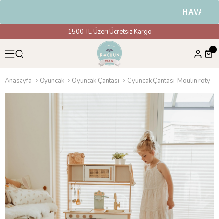
HAVALE & E
1500 TL Üzeri Ücretsiz Kargo
Anasayfa
Oyuncak
Oyuncak Çantası
Oyuncak Çantası, Moulin roty - T