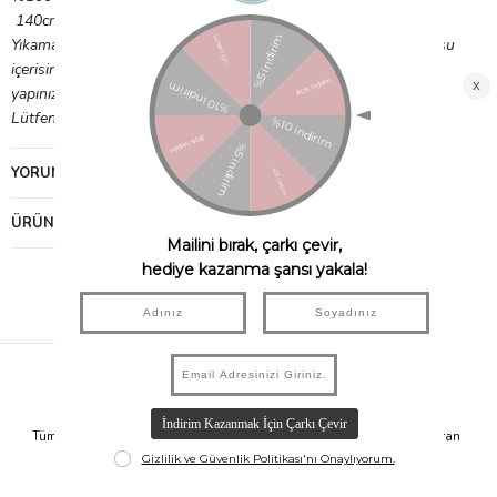
140cm çapında, 850gr ağırlığındadır.
Yıkama Talimatı:
Play and Go
ürününü ilk sefere mahsus biraz su
içerisinde sirke ile bekletip sonrasında ilk yıkamasını ayrı olarak
yapınız.
Lütfen ağartıcı kullanmayınız.
YORUMLAR
(0)
ÜRÜN ÖNERILERI
Hızlı Kargo
Taksit İmkanı
Tüm Siparişleriniz Aynı Gün 14.00'a
Tüm Ürünlerde 6 Aya Kadar Varan
Kadar Kargolanır.
Taksit İmkanı!