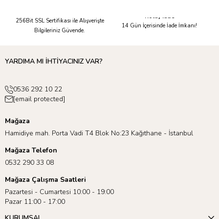
Güvenli Alışveriş
Kolay İade
256Bit SSL Sertifikası ile Alışverişte
14 Gün İçerisinde İade İmkanı!
Bilgileriniz Güvende.
YARDIMA MI İHTİYACINIZ VAR?
0536 292 10 22
[email protected]
Mağaza
Hamidiye mah. Porta Vadi T4 Blok No:23 Kağıthane - İstanbul
Mağaza Telefon
0532 290 33 08
Mağaza Çalışma Saatleri
Pazartesi - Cumartesi 10:00 - 19:00
Pazar 11:00 - 17:00
KURUMSAL