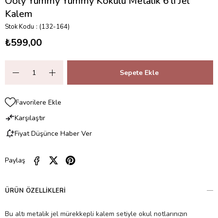
Ooly Yummy Yummy Kokulu Metalik 6’lı Jel
Kalem
Stok Kodu
(132-164)
₺599,00
Favorilere Ekle
Karşılaştır
Fiyat Düşünce Haber Ver
Paylaş
ÜRÜN ÖZELLIKLERI
Bu altı metalik jel mürekkepli kalem setiyle okul notlarınızın