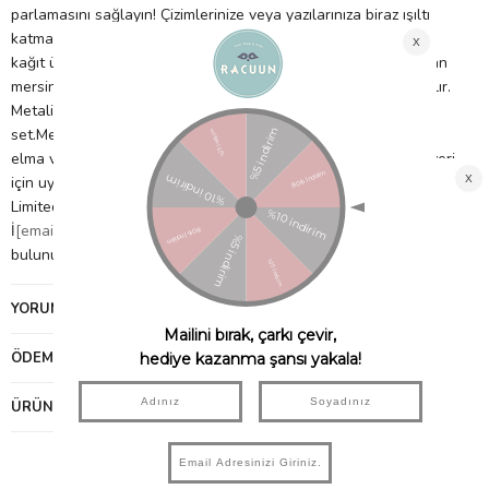
parlamasını sağlayın! Çizimlerinize veya yazılarınıza biraz ışıltı
katmak için mükemmel olan bu jel mürekkepli kalemler, siyah
kağıt üzerinde bile görünür! Ayrıca yazarken etrafa çilek, yaban
mersini, muz, elma, üzüm veya portakalın lezzetli kokuları yayılır.
Metalik mürekkep renklerine sahip, kokulu jel kalemler.6’lı
set.Meyve kokuları: Çilek, portakal, üzüm, yaban mersini, yeşil
elma ve muz.Siyah kağıda da yazılabilir.1,0 mm uç. 3 yaş ve üzeri
için uygundur. İthalatçı Firma Bilgileri: Petitmag İletişim ve Ticaret
Limited Şirketi Fenerbahçe Mah. Lalezar Sok. No:3/A Kadıköy
İ
[email protected]
şei: ÇİN Uygunluk Sembolü: Ürün görselinde
bulunuyor.
YORUMLAR
(0)
ÖDEME SEÇENEKLERI
ÜRÜN ÖNERILERI