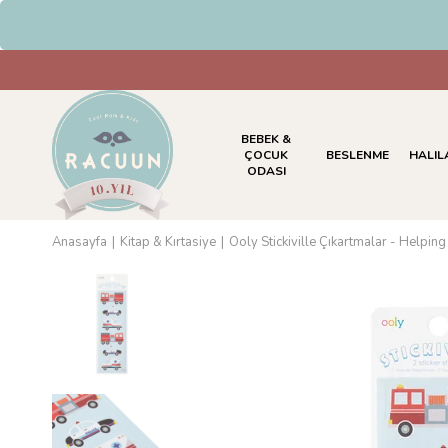
HAVALE & EFT Ödemelerin
BEBEK &
ÇOCUK
BESLENME
HALIL
ODASI
Anasayfa
Kitap & Kırtasiye
Ooly Stickiville Çıkartmalar - Helping