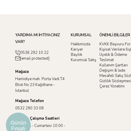
YARDIMA MI İHTİYACINIZ
KURUMSAL
ÖNEMLİ BİLGİLER
VAR?
Hakkımızda
KVKK Başvuru Fo
Kariyer
Kişisel Verilere İl
0536 292 10 22
Bayilik
Üyelik & Ödeme
[email protected]
Kurumsal Satış
Teslimat
Kullanım Şartları
Değişim & İade
Mağaza
Mesafeli Satış Sö
Hamidiye mah. Porta Vadi T4
Gizlilik Sözleşmes
Blok No:23 Kağıthane -
Çerez Yönetimi
İstanbul
Mağaza Telefon
0532 290 33 08
Mağaza Çalışma Saatleri
Günün
Pazartesi - Cumartesi 10:00 -
Fırsatı