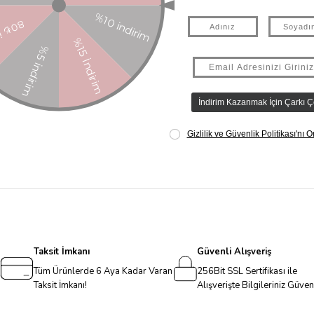
 çıkartmaları bir arada! Günlüğünüze, ajandanıza, not defterlerinize ve 
a Bilgileri: Petitmag İletişim ve Ticaret Limited Şirketi Fenerbahçe Mah. 
Taksit İmkanı
Güvenli Alışveriş
Tüm Ürünlerde 6 Aya Kadar Varan
256Bit SSL Sertifikası ile
Taksit İmkanı!
Alışverişte Bilgileriniz Güve