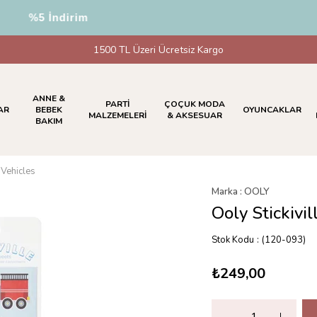
de %5 İndirim
1500 TL Üzeri Ücretsiz Kargo
ANNE &
PARTİ
ÇOÇUK MODA
AR
BEBEK
OYUNCAKLAR
MALZEMELERİ
& AKSESUAR
BAKIM
 Vehicles
Marka
:
OOLY
Ooly Stickivi
Stok Kodu
(120-093)
₺249,00