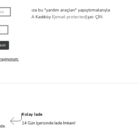
beslenme çantanıza bu "yardım araçları" yapıştırmalarıyla
Lalezar Sok. No:3/A Kadıköy İ
[email protected]
şei: ÇİN
Kolay İade
14 Gün İçerisinde İade İmkanı!
nde.