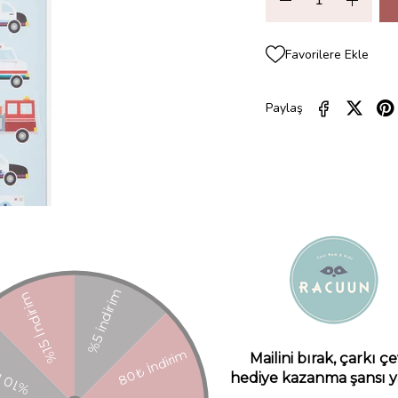
Favorilere Ekle
Paylaş
ZELLIKLERI
YORUMLAR
(0)
ÖDEME SEÇENEKLERI
ÜRÜN ÖNE