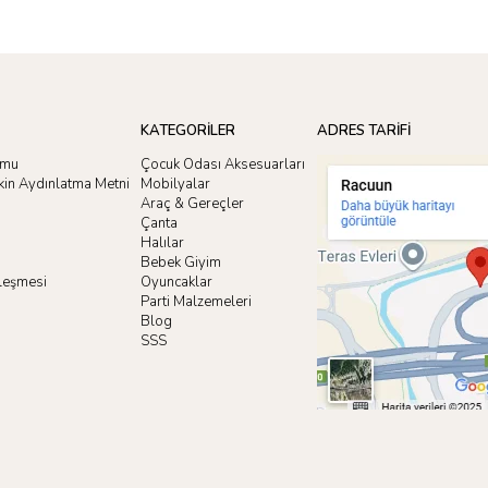
KATEGORİLER
ADRES TARİFİ
rmu
Çocuk Odası Aksesuarları
işkin Aydınlatma Metni
Mobilyalar
Araç & Gereçler
Çanta
Halılar
Bebek Giyim
zleşmesi
Oyuncaklar
i
Parti Malzemeleri
Blog
SSS