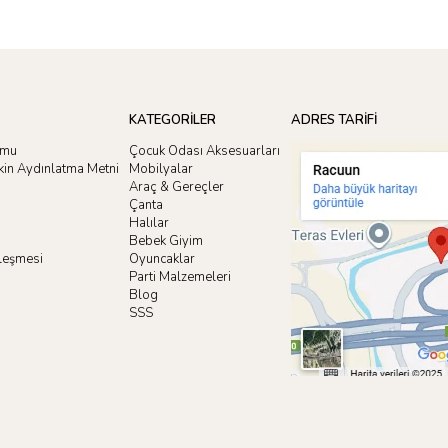
KATEGORİLER
ADRES TARİFİ
rmu
Çocuk Odası Aksesuarları
işkin Aydınlatma Metni
Mobilyalar
Araç & Gereçler
Çanta
Halılar
Bebek Giyim
zleşmesi
Oyuncaklar
i
Parti Malzemeleri
Blog
SSS