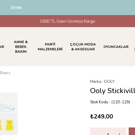
 İndirim
1500 TL Üzeri Ücretsiz Kargo
ANNE &
PARTİ
ÇOÇUK MODA
AR
BEBEK
OYUNCAKLAR
MALZEMELERİ
& AKSESUAR
BAKIM
 Bears
Marka
:
OOLY
Ooly Stickivi
Stok Kodu
(120-129)
₺249,00