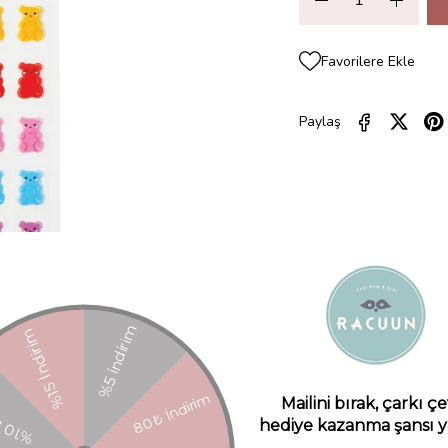
Favorilere Ekle
Paylaş
ZELLIKLERI
YORUMLAR
(0)
ÖDEME SEÇENEKLERI
ÜRÜN ÖNE