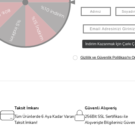
cık çıkartmaları ile defterlerinizi, günlüklerinizi veya çantalarınızı süsyel
ı iki çıkartma sayfası içerir Çıkartmalar şeffaf arka plana sahiptir 3 yaş 
. No:3/A Kadıköy İ
[email protected]
şei: ÇİN Uygunluk Sembolü: Ürün gö
Taksit İmkanı
Güvenli Alışveriş
Tüm Ürünlerde 6 Aya Kadar Varan
256Bit SSL Sertifikası ile
Taksit İmkanı!
Alışverişte Bilgileriniz Güve