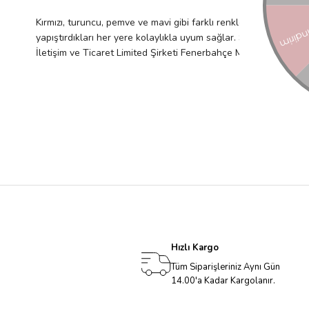
Kırmızı, turuncu, pemve ve mavi gibi farklı renklerdeki sevimli ayı
yapıştırdıkları her yere kolaylıkla uyum sağlar. Sakızlı ayı temal
İletişim ve Ticaret Limited Şirketi Fenerbahçe Mah. Lalezar Sok
Hızlı Kargo
Tüm Siparişleriniz Aynı Gün
14.00'a Kadar Kargolanır.