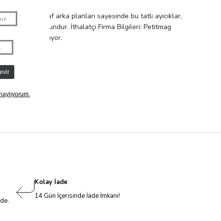
ebilirsiniz. Şeffaf arka planları sayesinde bu tatlı ayıcıklar,
ve üzeri için uygundur. İthalatçı Firma Bilgileri: Petitmag
rselinde bulunuyor.
Kolay İade
14 Gün İçerisinde İade İmkanı!
nde.