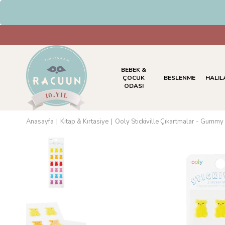
HAVALE & EFT Ödemelerinde %5
BEBEK &
ÇOCUK
BESLENME
HALIL
ODASI
Anasayfa
Kitap & Kırtasiye
Ooly Stickiville Çıkartmalar - Gummy