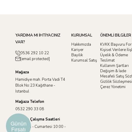
YARDIMA MI İHTİYACINIZ
KURUMSAL
ÖNEMLİ BİLGİLER
VAR?
Hakkımızda
KVKK Başvuru Fo
Kariyer
Kişisel Verilere İl
0536 292 10 22
Bayilik
Üyelik & Ödeme
[email protected]
Kurumsal Satış
Teslimat
Kullanım Şartları
Değişim & İade
Mağaza
Mesafeli Satış Sö
Hamidiye mah. Porta Vadi T4
Gizlilik Sözleşmes
Blok No:23 Kağıthane -
Çerez Yönetimi
İstanbul
Mağaza Telefon
0532 290 33 08
Mağaza Çalışma Saatleri
Günün
Pazartesi - Cumartesi 10:00 -
Fırsatı