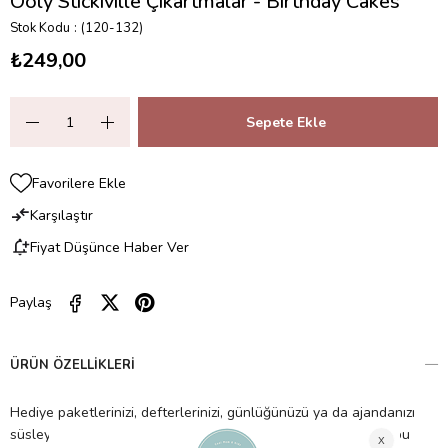
Ooly Stickiville Çıkartmalar - Birthday Cakes
Stok Kodu
(120-132)
₺249,00
Favorilere Ekle
Karşılaştır
Fiyat Düşünce Haber Ver
Paylaş
ÜRÜN ÖZELLIKLERI
Hediye paketlerinizi, defterlerinizi, günlüğünüzü ya da ajandanızı
süsleyebileceğiniz doğum günü pastası temasına sahip olan bu