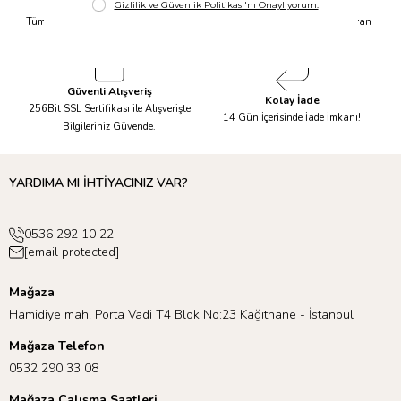
Hızlı Kargo
Taksit İmkanı
Tüm Siparişleriniz Aynı Gün 14.00'a
Tüm Ürünlerde 6 Aya Kadar Varan
Kadar Kargolanır.
Taksit İmkanı!
Güvenli Alışveriş
Kolay İade
256Bit SSL Sertifikası ile Alışverişte
14 Gün İçerisinde İade İmkanı!
Bilgileriniz Güvende.
YARDIMA MI İHTİYACINIZ VAR?
0536 292 10 22
[email protected]
Mağaza
Hamidiye mah. Porta Vadi T4 Blok No:23 Kağıthane - İstanbul
Mağaza Telefon
0532 290 33 08
Mağaza Çalışma Saatleri