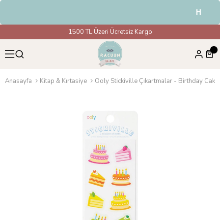
HAVALE
1500 TL Üzeri Ücretsiz Kargo
Anasayfa
Kitap & Kırtasiye
Ooly Stickiville Çıkartmalar - Birthday Cake