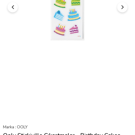
Marka
:
OOLY