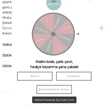
çıkartmalar, hologrofik özellikleriyle de öne çıkıyorlar. Doğum
günü pastası temalı iki ince çıkartma sayfası içerir Hipnotik
efektli holografik çıkartmalar 3 yaş ve üzeri için uygundur.
İthalatçı Firma Bilgileri: Petitmag İletişim ve Ticaret Limited
Şirketi Fenerbahçe Mah. Lalezar Sok. No:3/A Kadıköy
İ
[email protected]
şei: ÇİN Uygunluk Sembolü: Ürün görselinde
bulunuyor.
YORUMLAR
(0)
ÖDEME SEÇENEKLERI
ÜRÜN ÖNERILERI