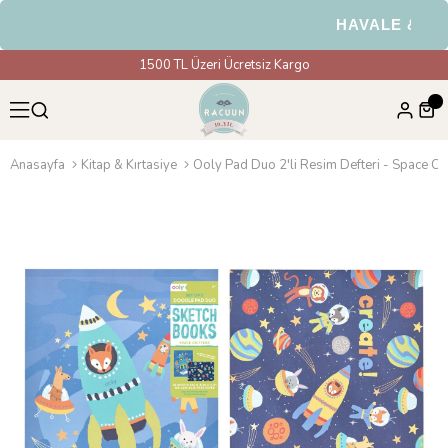
HAVALE & EFT Ö
1500 TL Üzeri Ücretsiz Kargo
Anasayfa
Kitap & Kırtasiye
Ooly Pad Duo 2'li Resim Defteri - Space Cri