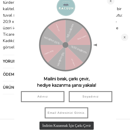
türden uzay yaratığının eğlenceli kapak resimlerini içerir. 2
kaliteli eskiz defterinden oluşan set, sanat eserleri için harika bir
tuval sağlayan kaliteli 100 gsm kağıttan yapılmıştır. Ürün Boyutu:
20,9 x 29,2 cm 2'li set 32 sayfa 100 gsm kağıt ağırlığı 3 yaş ve
üzeri için uygundur. İthalatçı Firma Bilgileri: Petitmag İletişim ve
Ticaret Limited Şirketi Fenerbahçe Mah. Lalezar Sok. No:3/A
Kadıköy İ
[email protected]
şei: ÇİN Uygunluk Sembolü: Ürün
görselinde bulunuyor.
YORUMLAR
(0)
ÖDEME SEÇENEKLERI
ÜRÜN ÖNERILERI