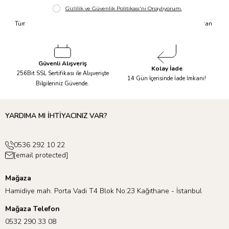
Hızlı Kargo
Taksit İmkanı
Tüm Siparişleriniz Aynı Gün 14.00'a
Tüm Ürünlerde 6 Aya Kadar Varan
Kadar Kargolanır.
Taksit İmkanı!
Güvenli Alışveriş
Kolay İade
256Bit SSL Sertifikası ile Alışverişte
14 Gün İçerisinde İade İmkanı!
Bilgileriniz Güvende.
YARDIMA MI İHTİYACINIZ VAR?
0536 292 10 22
[email protected]
Mağaza
Hamidiye mah. Porta Vadi T4 Blok No:23 Kağıthane - İstanbul
Mağaza Telefon
0532 290 33 08