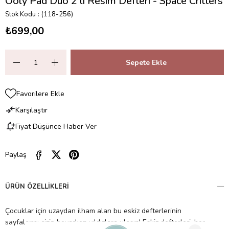
Ooly Pad Duo 2'li Resim Defteri - Space Critters
Stok Kodu
(118-256)
₺699,00
Favorilere Ekle
Karşılaştır
Fiyat Düşünce Haber Ver
Paylaş
ÜRÜN ÖZELLIKLERI
Çocuklar için uzaydan ilham alan bu eskiz defterlerinin
sayfalarını çizip boyarken yıldızlara ulaşın! Eskiz defterleri, her