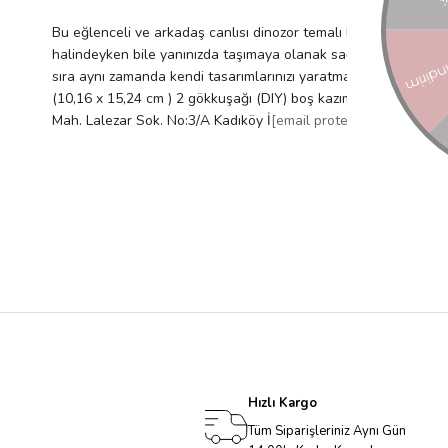
Bu eğlenceli ve arkadaş canlısı dinozor temalı kazıma sanat ka
halindeyken bile yanınızda taşımaya olanak sağlayan boyutu ile b
sıra aynı zamanda kendi tasarımlarınızı yaratmanız için 2 boş k
(10,16 x 15,24 cm ) 2 gökkuşağı (DIY) boş kazıma kartı (10,16 x
Mah. Lalezar Sok. No:3/A Kadıköy İ
[email protected]
şei: ÇİN U
Hızlı Kargo
Tüm Siparişleriniz Aynı Gün