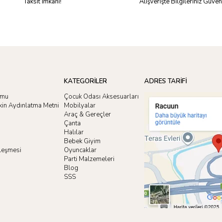
Taksit İmkanı!
Alışverişte Bilgileriniz Güve
KATEGORİLER
ADRES TARİFİ
rmu
Çocuk Odası Aksesuarları
işkin Aydınlatma Metni
Mobilyalar
Araç & Gereçler
Çanta
Halılar
Bebek Giyim
zleşmesi
Oyuncaklar
i
Parti Malzemeleri
Blog
SSS