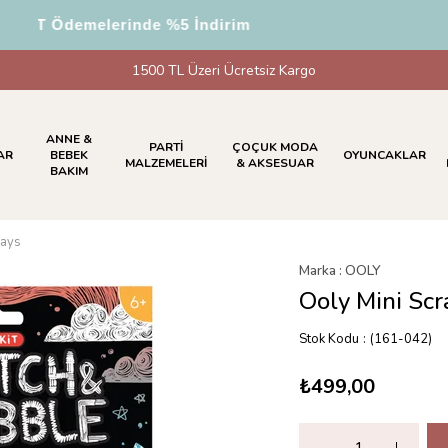
T Ödemelerinde %5 İndirim
1500 TL Üzeri Ücretsiz Kargo
ANNE &
PARTİ
ÇOÇUK MODA
AR
BEBEK
OYUNCAKLAR
MALZEMELERİ
& AKSESUAR
BAKIM
Days
Marka
:
OOLY
Ooly Mini Scr
Stok Kodu
(161-042)
₺499,00