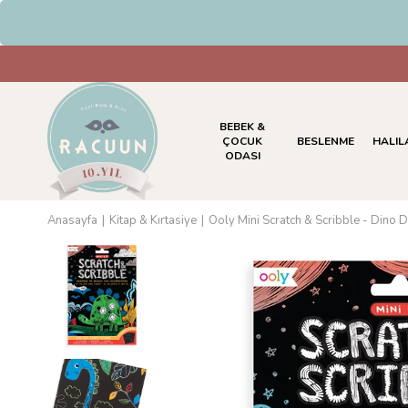
HAVALE & EF
BEBEK &
ÇOCUK
BESLENME
HALIL
ODASI
Anasayfa
Kitap & Kırtasiye
Ooly Mini Scratch & Scribble - Dino 