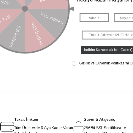
rtları, dinozorlardan ilham alan gökkuşağı sanat eserlerini ortaya çıka
u mini kazıma sanat kitleri, çocuklar için seyahatleri daha eğlenceli ha
art da bulunuyor. Setle beraber gelen ahşap kalemi kullanarak gökkuşağı 
 15,24 cm) 1 ahşap kazıma kalemi Çizim kılavuzu İthalatçı Firma Bilgileri
ygunluk Sembolü: Ürün görselinde bulunuyor. 6 yaş ve üzeri için uygun
Taksit İmkanı
Güvenli Alışveriş
Tüm Ürünlerde 6 Aya Kadar Varan
256Bit SSL Sertifikası ile