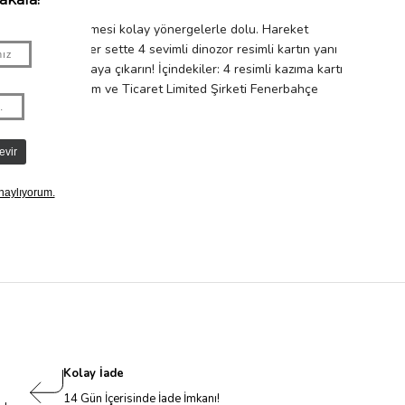
rmak için takip etmesi kolay yönergelerle dolu. Hareket
le getiriyor. Her sette 4 sevimli dinozor resimli kartın yanı
renklerini ortaya çıkarın! İçindekiler: 4 resimli kazıma kartı
: Petitmag İletişim ve Ticaret Limited Şirketi Fenerbahçe
dur.
Kolay İade
14 Gün İçerisinde İade İmkanı!