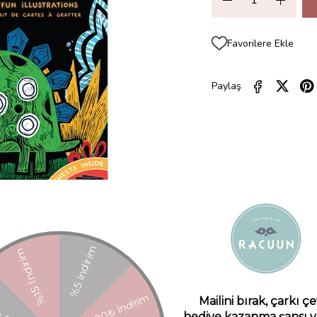
Favorilere Ekle
Paylaş
ZELLIKLERI
YORUMLAR
(0)
ÖDEME SEÇENEKLERI
ÜRÜN ÖNE