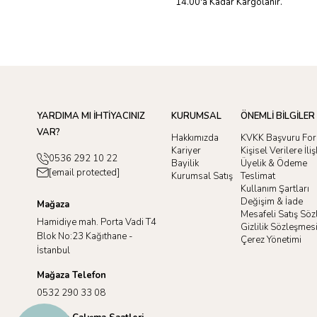
14.00'a Kadar Kargolanır.
YARDIMA MI İHTİYACINIZ
KURUMSAL
ÖNEMLİ BİLGİLER
VAR?
Hakkımızda
KVKK Başvuru Fo
Kariyer
Kişisel Verilere İl
0536 292 10 22
Bayilik
Üyelik & Ödeme
[email protected]
Kurumsal Satış
Teslimat
Kullanım Şartları
Değişim & İade
Mağaza
Mesafeli Satış Sö
Hamidiye mah. Porta Vadi T4
Gizlilik Sözleşmes
Blok No:23 Kağıthane -
Çerez Yönetimi
İstanbul
Mağaza Telefon
0532 290 33 08