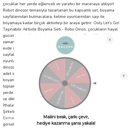
çocuklar her yerde eğlenceli ve yaratıcı bir maceraya atılıyor!
Robot dinozor temasıyla tasarlanan bu kapsamlı set, boyama
sayfalarından bulmacalara, kelime oyunlarından sayı ile
boyamaya kadar birçok aktiviteyi bir araya getirir. Ooly Let’s Go!
Taşınabilir Aktivite Boyama Seti - Robo Dinos, çocukların hayal
gücünü desteklerken ekranlardan uzak, keyifli ve öğretici bir
zaman geçirmelerini sağlar. Seyahatlerde, restoranlarda veya
evde sakin oyun saatleri için mükemmel bir tercihtir. Set 40
sayfalık aktivite ve boyama kitabı içerir.İçerisinde bulmacalar,
oyunlar, kelime aramaları ve boyama sayfaları bulunur.Robot
dinozor teması ile eğlenceli ve yaratıcı oyun deneyimi sunar.2
adet sticker sayfası ile kişiselleştirme imkanı sağlar.2 adet
boyanabilir kartpostal içerir.4 adet çift taraflı keçeli kalem ile
toplam 8 renk sunar.Taşınabilir ve kompakt yapısı sayesinde her
yerde kolay kullanım sağlar.Ekransız eğlence sunarak yaratıcılığı
ve dikkat gelişimini destekler. 4 yaş ve üzeri için uygundur.
İthalatçı Firma Bilgileri: Petitmag İletişim ve Ticaret Limited
Şirketi Fenerbahçe Mah. Lalezar Sok. No:3/A Kadıköy
İ
[email protected]
Menşei: ÇİN Uygunluk Sembolü: Ürün
görselinde bulunuyor.