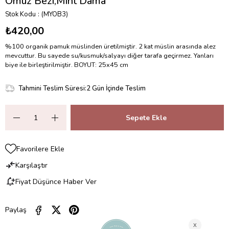
Omuz Bezi,Mint Dama
Stok Kodu
(MYOB3)
₺420,00
%100 organik pamuk müslinden üretilmiştir. 2 kat müslin arasında alez
mevcuttur. Bu sayede su/kusmuk/salyayı diğer tarafa geçirmez. Yanları
biye ile birleştirilmiştir. BOYUT: 25x45 cm
Tahmini Teslim Süresi
:
2 Gün İçinde Teslim
Favorilere Ekle
Karşılaştır
Fiyat Düşünce Haber Ver
Paylaş