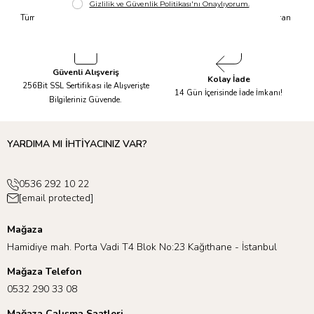
Hızlı Kargo
Taksit İmkanı
Tüm Siparişleriniz Aynı Gün 14.00'a
Tüm Ürünlerde 6 Aya Kadar Varan
Kadar Kargolanır.
Taksit İmkanı!
Güvenli Alışveriş
Kolay İade
256Bit SSL Sertifikası ile Alışverişte
14 Gün İçerisinde İade İmkanı!
Bilgileriniz Güvende.
YARDIMA MI İHTİYACINIZ VAR?
0536 292 10 22
[email protected]
Mağaza
Hamidiye mah. Porta Vadi T4 Blok No:23 Kağıthane - İstanbul
Mağaza Telefon
0532 290 33 08
Mağaza Çalışma Saatleri