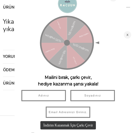
ÜRÜN ÖZELLIKLERI
Yıkama Talimatı: 30 derecede hassas
yıkama yapınız. Kurutma tavsiye edilmez.
YORUMLAR
(0)
ÖDEME SEÇENEKLERI
ÜRÜN ÖNERILERI