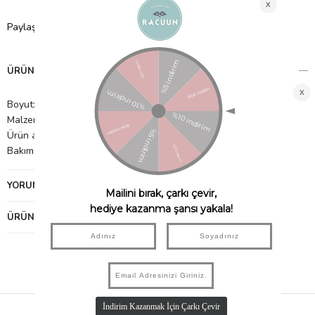
Paylaş
ÜRÜN ÖZELLIKLERI
Boyut: G: 45 cm, Boy: 65 cm
Malzeme: %100 organik pamuklu havlu
Ürün ağırlığı: 0,15 kg
Bakım: 40 °C'de yıkanabilir. Kurutma makinesinde kurutulabilir.
YORUMLAR
(0)
ÜRÜN ÖNERILERI