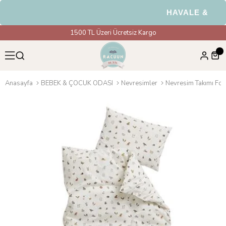
HAVALE & EFT Ö
1500 TL Üzeri Ücretsiz Kargo
Anasayfa
BEBEK & ÇOCUK ODASI
Nevresimler
Nevresim Takımı For