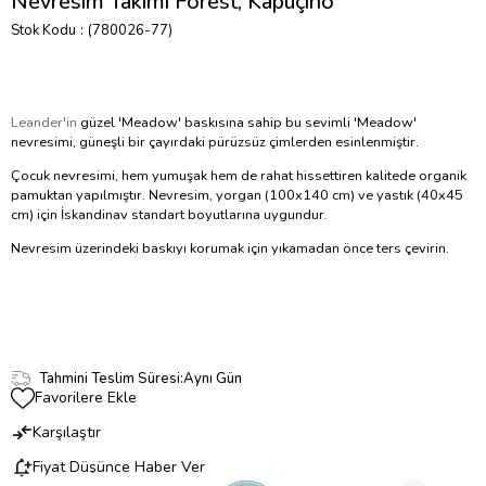
Nevresim Takımı Forest, Kapuçino
Stok Kodu
(780026-77)
Leander'in
güzel 'Meadow' baskısına sahip bu sevimli 'Meadow'
nevresimi, güneşli bir çayırdaki pürüzsüz çimlerden esinlenmiştir.
Çocuk nevresimi, hem yumuşak hem de rahat hissettiren kalitede organik
pamuktan yapılmıştır. Nevresim, yorgan (100x140 cm) ve yastık (40x45
cm) için İskandinav standart boyutlarına uygundur.
Nevresim üzerindeki baskıyı korumak için yıkamadan önce ters çevirin.
Tahmini Teslim Süresi
:
Aynı Gün
Favorilere Ekle
Karşılaştır
Fiyat Düşünce Haber Ver