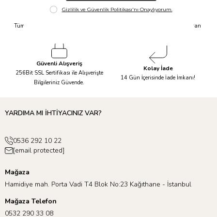
Hızlı Kargo
Taksit İmkanı
Tüm Siparişleriniz Aynı Gün 14.00'a
Tüm Ürünlerde 6 Aya Kadar Varan
Kadar Kargolanır.
Taksit İmkanı!
Güvenli Alışveriş
Kolay İade
256Bit SSL Sertifikası ile Alışverişte
14 Gün İçerisinde İade İmkanı!
Bilgileriniz Güvende.
YARDIMA MI İHTİYACINIZ VAR?
0536 292 10 22
[email protected]
Mağaza
Hamidiye mah. Porta Vadi T4 Blok No:23 Kağıthane - İstanbul
Mağaza Telefon
0532 290 33 08