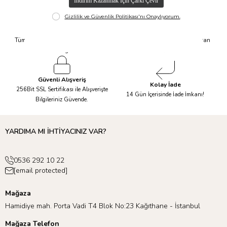
Hızlı Kargo
Taksit İmkanı
Tüm Siparişleriniz Aynı Gün 14.00'a
Tüm Ürünlerde 6 Aya Kadar Varan
Kadar Kargolanır.
Taksit İmkanı!
Güvenli Alışveriş
Kolay İade
256Bit SSL Sertifikası ile Alışverişte
14 Gün İçerisinde İade İmkanı!
Bilgileriniz Güvende.
YARDIMA MI İHTİYACINIZ VAR?
0536 292 10 22
[email protected]
Mağaza
Hamidiye mah. Porta Vadi T4 Blok No:23 Kağıthane - İstanbul
Mağaza Telefon