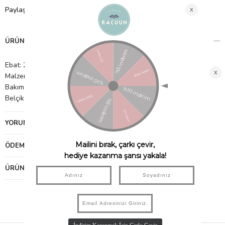
Paylaş
ÜRÜN ÖZELLIKLERI
Ebat: 23x7x23
Malzeme: Peluş
Bakım: Nemli bir bez ile siliniz.
Belçikadan ithal edilmiştir.
YORUMLAR
(0)
ÖDEME SEÇENEKLERI
ÜRÜN ÖNERILERI