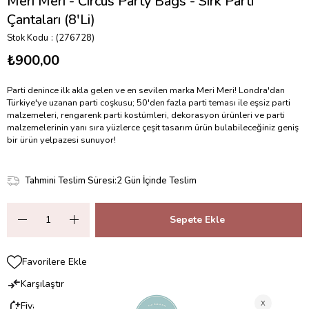
Meri Meri - Circus Party Bags - Sirk Parti
Çantaları (8'Li)
Stok Kodu
(276728)
₺900,00
Parti denince ilk akla gelen ve en sevilen marka Meri Meri! Londra'dan
Türkiye'ye uzanan parti coşkusu; 50'den fazla parti teması ile eşsiz parti
malzemeleri, rengarenk parti kostümleri, dekorasyon ürünleri ve parti
malzemelerinin yanı sıra yüzlerce çeşit tasarım ürün bulabileceğiniz geniş
bir ürün yelpazesi sunuyor!
Tahmini Teslim Süresi
:
2 Gün İçinde Teslim
Favorilere Ekle
Karşılaştır
Fiyat Düşünce Haber Ver