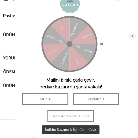
Paylaş
ÜRÜN ÖZELLIKLERI
YORUMLAR
(0)
ÖDEME SEÇENEKLERI
ÜRÜN ÖNERILERI