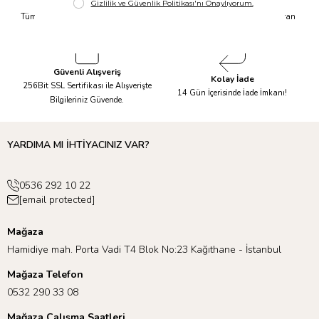
Hızlı Kargo
Taksit İmkanı
Tüm Siparişleriniz Aynı Gün 14.00'a
Tüm Ürünlerde 6 Aya Kadar Varan
Kadar Kargolanır.
Taksit İmkanı!
Güvenli Alışveriş
Kolay İade
256Bit SSL Sertifikası ile Alışverişte
14 Gün İçerisinde İade İmkanı!
Bilgileriniz Güvende.
YARDIMA MI İHTİYACINIZ VAR?
0536 292 10 22
[email protected]
Mağaza
Hamidiye mah. Porta Vadi T4 Blok No:23 Kağıthane - İstanbul
Mağaza Telefon
0532 290 33 08
Mağaza Çalışma Saatleri