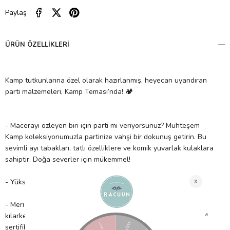
Paylaş
ÜRÜN ÖZELLIKLERI
Kamp tutkunlarına özel olarak hazırlanmış, heyecan uyandıran
parti malzemeleri, Kamp Teması’nda! 🏕
- Macerayı özleyen biri için parti mi veriyorsunuz? Muhteşem
Kamp koleksiyonumuzla partinize vahşi bir dokunuş getirin. Bu
sevimli ayı tabakları, tatlı özelliklere ve komik yuvarlak kulaklara
sahiptir. Doğa severler için mükemmel!
- Yüksek kaliteli kağıttan üretilmiştir. 12 adet tabak içerir.
- Meri Meri, eşsiz parti malzemeleri ile partinizi benzersiz
kılarken çocuklarımıza güvenli bir gelecek sağlamak için FSC™
sertifikalı kâğıt kullanır!