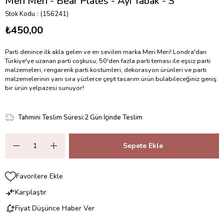
Meri Meri - Bear Plates - Ayı Tabak - S
Stok Kodu
(156241)
₺450,00
Parti denince ilk akla gelen ve en sevilen marka Meri Meri! Londra'dan
Türkiye'ye uzanan parti coşkusu; 50'den fazla parti teması ile eşsiz parti
malzemeleri, rengarenk parti kostümleri, dekorasyon ürünleri ve parti
malzemelerinin yanı sıra yüzlerce çeşit tasarım ürün bulabileceğiniz geniş
bir ürün yelpazesi sunuyor!
Tahmini Teslim Süresi
:
2 Gün İçinde Teslim
Favorilere Ekle
Karşılaştır
Fiyat Düşünce Haber Ver