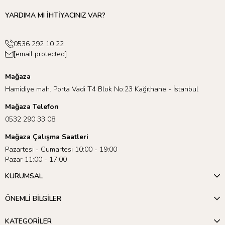
YARDIMA MI İHTİYACINIZ VAR?
0536 292 10 22
[email protected]
Mağaza
Hamidiye mah. Porta Vadi T4 Blok No:23 Kağıthane - İstanbul
Mağaza Telefon
0532 290 33 08
Mağaza Çalışma Saatleri
Pazartesi - Cumartesi 10:00 - 19:00
Pazar 11:00 - 17:00
KURUMSAL
ÖNEMLİ BİLGİLER
Meri Meri’nin sunduğu geniş ürün yelpazesini keşfetmek için
KATEGORİLER