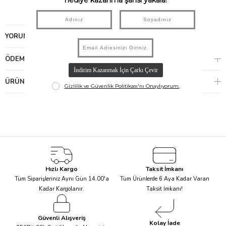
gelir. (USB Adaptörü dahil değildir.)
Boyutlar: 15,2 x 15,2 x 22,2 cm
YORUMLAR
(0)
ÖDEME SEÇENEKLERI
ÜRÜN ÖNERILERI
Hızlı Kargo
Taksit İmkanı
Tüm Siparişleriniz Aynı Gün 14.00'a
Tüm Ürünlerde 6 Aya Kadar Varan
Kadar Kargolanır.
Taksit İmkanı!
Güvenli Alışveriş
Kolay İade