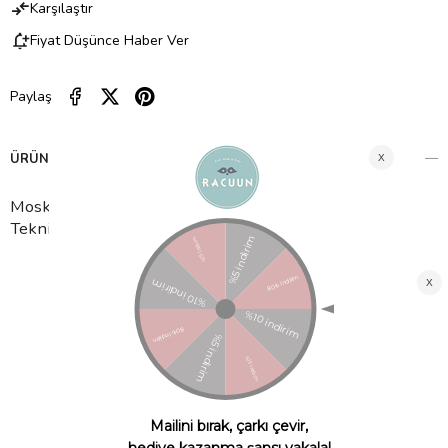
Karşılaştır
Fiyat Düşünce Haber Ver
Paylaş
ÜRÜN ÖZELLIKLERI
Moskito Sessiz Sivrisinek Toplayıcı Lamba İçerik ve
Teknik Özellikleri
UV LED
ışık ve emme havalandırma teknolojisi.
Tek dokunuşlu düğme tasarımı, kullanımı güvenli ve kolay
hale getirir.
Uçan böcekleri içine hapseder.
Çıkarılabilir ve temizlemesi kolay, kaçış önleyici toplama
tepsisi bulunmaktadır.
Ultra sessiz ve enerji verimli çalışır.
Kompakt ve hafif.
Çeşitli cihazlara bağlanabilen USB kablosu ile birlikte