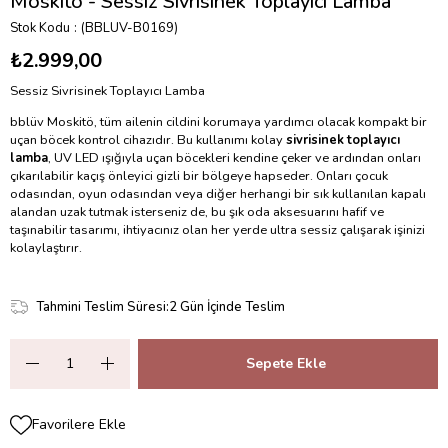
Moskitö - Sessiz Sivrisinek Toplayıcı Lamba
Stok Kodu
(BBLUV-B0169)
₺2.999,00
Sessiz Sivrisinek Toplayıcı Lamba
bblüv Moskitö, tüm ailenin cildini korumaya yardımcı olacak kompakt bir
uçan böcek kontrol cihazıdır. Bu kullanımı kolay
sivrisinek toplayıcı
lamba
, UV LED ışığıyla uçan böcekleri kendine çeker ve ardından onları
çıkarılabilir kaçış önleyici gizli bir bölgeye hapseder. Onları çocuk
odasından, oyun odasından veya diğer herhangi bir sık kullanılan kapalı
alandan uzak tutmak isterseniz de, bu şık oda aksesuarını hafif ve
taşınabilir tasarımı, ihtiyacınız olan her yerde ultra sessiz çalışarak işinizi
kolaylaştırır.
Tahmini Teslim Süresi
:
2 Gün İçinde Teslim
Favorilere Ekle