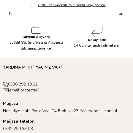
Hızlı Kargo
Taksit İmkanı
Tüm Siparişleriniz Aynı Gün 14.00'a
Tüm Ürünlerde 6 Aya Kadar Varan
Kadar Kargolanır.
Taksit İmkanı!
Güvenli Alışveriş
Kolay İade
256Bit SSL Sertifikası ile Alışverişte
14 Gün İçerisinde İade İmkanı!
Bilgileriniz Güvende.
YARDIMA MI İHTİYACINIZ VAR?
0536 292 10 22
[email protected]
Mağaza
Hamidiye mah. Porta Vadi T4 Blok No:23 Kağıthane - İstanbul
Mağaza Telefon
0532 290 33 08