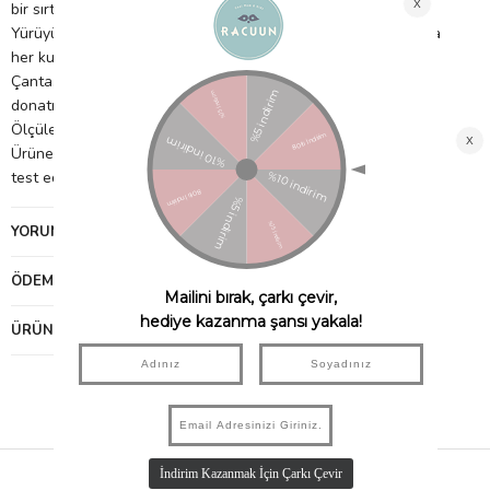
bir sırt çantası.
Yürüyüşten şehir dışı gezilere, açık hava etkinliklerinden okula
her kullanım için ideal ve gösterişli sırt çantası.
Çanta, her ikisi de fermuarlı olan bir ana cep ve bir ön cep ile
donatılmıştır. Sapı ve ayarlanabilir askıları mevcuttur.
Ölçüler : 21,5 cm x 29,5 cm x 14 cm
Ürüne ait bileşenler güvenlidir ve uluslararası laboratuvarlarda
test edilmiştir.
YORUMLAR
(0)
ÖDEME SEÇENEKLERI
ÜRÜN ÖNERILERI