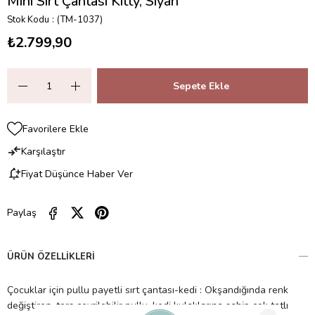
Mini Sırt Çantası Kitty, Siyah
Stok Kodu
(TM-1037)
₺2.799,90
Favorilere Ekle
Karşılaştır
Fiyat Düşünce Haber Ver
Paylaş
ÜRÜN ÖZELLIKLERI
Çocuklar için pullu payetli sırt çantası-kedi : Okşandığında renk
değiştiren, ters çevrilebilir pullu, kedi kulaklarına sahip çok tatlı