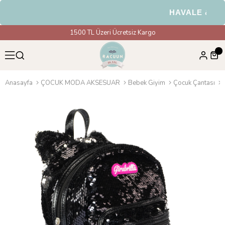
HAVALE & EFT 
1500 TL Üzeri Ücretsiz Kargo
Anasayfa
ÇOCUK MODA AKSESUAR
Bebek Giyim
Çocuk Çantası