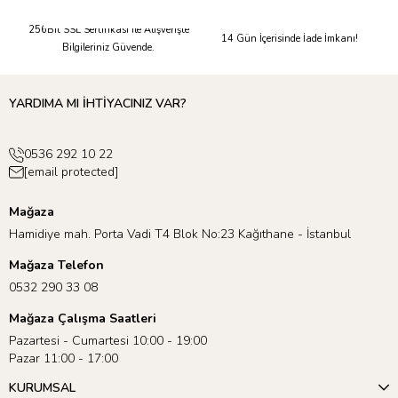
Güvenli Alışveriş
Kolay İade
256Bit SSL Sertifikası ile Alışverişte
14 Gün İçerisinde İade İmkanı!
Bilgileriniz Güvende.
YARDIMA MI İHTİYACINIZ VAR?
0536 292 10 22
[email protected]
Mağaza
Hamidiye mah. Porta Vadi T4 Blok No:23 Kağıthane - İstanbul
Mağaza Telefon
0532 290 33 08
Mağaza Çalışma Saatleri
Pazartesi - Cumartesi 10:00 - 19:00
Pazar 11:00 - 17:00
KURUMSAL