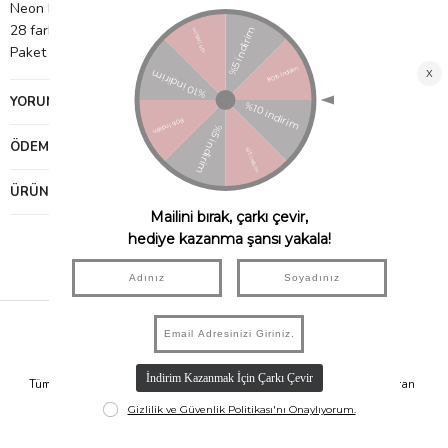
Neon baskı ve gümüş holografik folyo detay
28 farklı tasarımda 500 çıkartma
Paket Boyutu: 65mm x 65mm x 65mm
YORUMLAR
(0)
ÖDEME SEÇENEKLERI
ÜRÜN ÖNERILERI
Hızlı Kargo
Taksit İmkanı
Tüm Siparişleriniz Aynı Gün 14.00'a
Tüm Ürünlerde 6 Aya Kadar Varan
Kadar Kargolanır.
Taksit İmkanı!