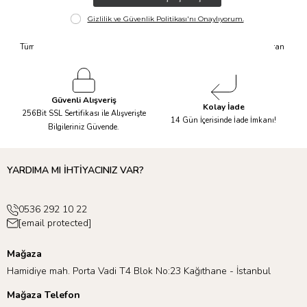
Hızlı Kargo
Taksit İmkanı
Tüm Siparişleriniz Aynı Gün 14.00'a
Tüm Ürünlerde 6 Aya Kadar Varan
Kadar Kargolanır.
Taksit İmkanı!
Güvenli Alışveriş
Kolay İade
256Bit SSL Sertifikası ile Alışverişte
14 Gün İçerisinde İade İmkanı!
Bilgileriniz Güvende.
YARDIMA MI İHTİYACINIZ VAR?
0536 292 10 22
[email protected]
Mağaza
Hamidiye mah. Porta Vadi T4 Blok No:23 Kağıthane - İstanbul
Mağaza Telefon