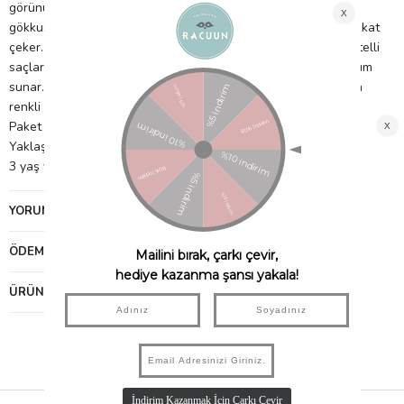
görünüm kazandırır. Parlak renklerde tasarlanan kalp ve
gökkuşağı figürleri, simli ve metalik kumaşların birleşimiyle dikkat
çeker. Mabel formundaki klips yapısı sayesinde özellikle ince telli
saçlarda saçları nazikçe tutar ve gün boyu konforlu bir kullanım
sunar. Günlük kullanımda, okulda ya da özel günlerde saçlara
renkli ve eğlenceli bir dokunuş katmak için idealdir.
Paket içinde 4 adet toka bulunmaktadır.
Yaklaşık 5 cm uzunluğunda, kumaş kaplı klips tokalardır.
3 yaş ve üzeri için uygundur.
YORUMLAR
(0)
ÖDEME SEÇENEKLERI
ÜRÜN ÖNERILERI