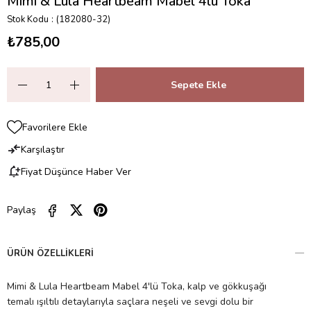
Mimi & Lula Heartbeam Mabel 4lü Toka
Stok Kodu
(182080-32)
₺785,00
Favorilere Ekle
Karşılaştır
Fiyat Düşünce Haber Ver
Paylaş
ÜRÜN ÖZELLIKLERI
Mimi & Lula Heartbeam Mabel 4'lü Toka, kalp ve gökkuşağı
temalı ışıltılı detaylarıyla saçlara neşeli ve sevgi dolu bir