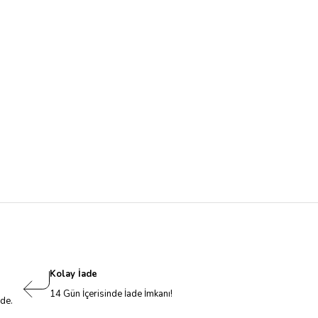
Kolay İade
14 Gün İçerisinde İade İmkanı!
nde.