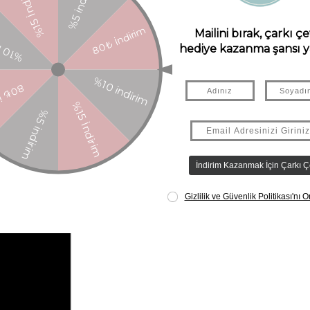
ma bölmesinin düzenli temizliği. Daha kolay bakım için “Ön temizleme” 
 Plus, süt tozunu ve suyu otomatik olarak dozajlar, ısıtır ve şişeye da