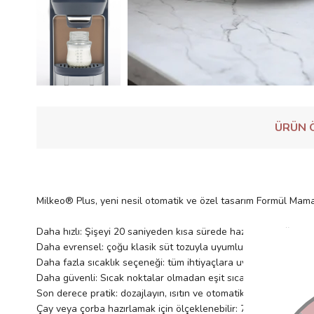
ÜRÜN Ö
Milkeo® Plus, yeni nesil otomatik ve özel tasarım Formül Mama h
Daha hızlı: Şişeyi 20 saniyeden kısa sürede hazırlar*. Doğrudan
Daha evrensel: çoğu klasik süt tozuyla uyumlu.

Daha fazla sıcaklık seçeneği: tüm ihtiyaçlara uyum sağlamak içi
Daha güvenli: Sıcak noktalar olmadan eşit sıcaklık ve süt tozu
Son derece pratik: dozajlayın, ısıtın ve otomatik olarak şişeye da
Çay veya çorba hazırlamak için ölçeklenebilir: 70°C'ye kadar sı