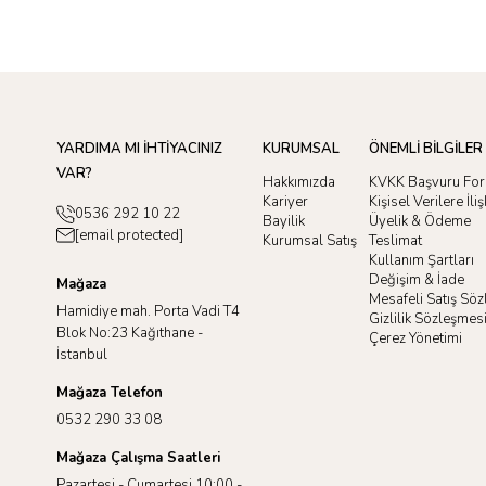
YARDIMA MI İHTİYACINIZ
KURUMSAL
ÖNEMLİ BİLGİLER
VAR?
Hakkımızda
KVKK Başvuru Fo
Kariyer
Kişisel Verilere İl
0536 292 10 22
Bayilik
Üyelik & Ödeme
[email protected]
Kurumsal Satış
Teslimat
Kullanım Şartları
Değişim & İade
Mağaza
Mesafeli Satış Sö
Hamidiye mah. Porta Vadi T4
Gizlilik Sözleşmes
Blok No:23 Kağıthane -
Çerez Yönetimi
İstanbul
Mağaza Telefon
0532 290 33 08
Mağaza Çalışma Saatleri
Pazartesi - Cumartesi 10:00 -