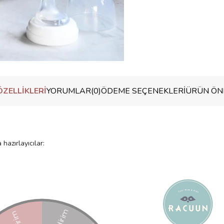
ZELLIKLERI
YORUMLAR
(0)
ÖDEME SEÇENEKLERI
ÜRÜN ÖNE
azırlayıcılar: 

 kullanım için optimum ısıtma sistemi, cihazın önceden ısıtılmasına gere
n (ortam sıcaklığı 22°C, vücut sıcaklığı 37°C veya sıcak: 70°C'ye kadar) 
 ile suyun otomatik dozajlanması

ğıtın

cak su fonksiyonu 
