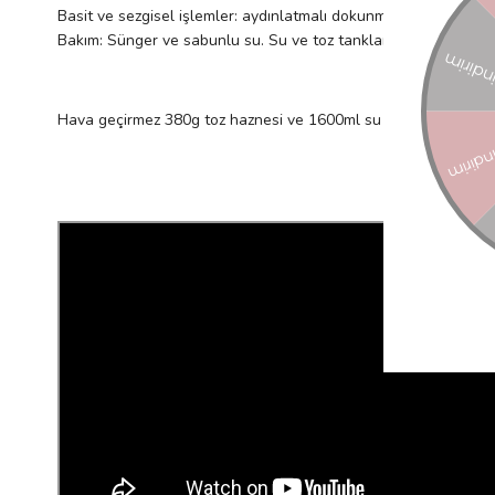
Basit ve sezgisel işlemler: aydınlatmalı dokunmatik ekran

Bakım: Sünger ve sabunlu su. Su ve toz tanklarının ve karıştır
Hava geçirmez 380g toz haznesi ve 1600ml su haznesiyle Milkeo®