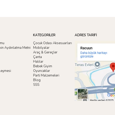
KATEGORİLER
ADRES TARİFİ
rmu
Çocuk Odası Aksesuarları
işkin Aydınlatma Metni
Mobilyalar
Araç & Gereçler
Çanta
Halılar
Bebek Giyim
zleşmesi
Oyuncaklar
i
Parti Malzemeleri
Blog
SSS