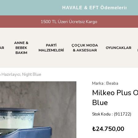
HAVALE & EFT Ödemelerinde %5 İn
1500 TL Üzeri Ücretsiz Kargo
ANNE &
PARTİ
ÇOÇUK MODA
AR
BEBEK
OYUNCAKLAR
MALZEMELERİ
& AKSESUAR
BAKIM
Hazırlayıcı, Night Blue
Marka
:
Beaba
Milkeo Plus O
Blue
Stok Kodu
(911722)
₺24.750,00