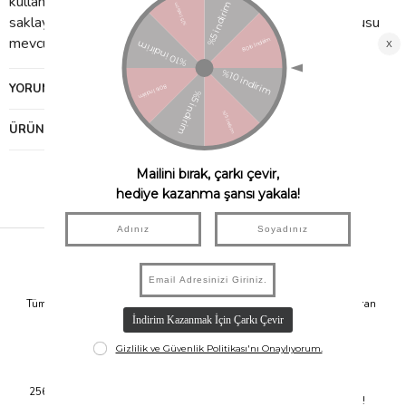
kullanılan kumaş bir keseden oluşur. Ayrıcı tümünü
saklayabileceğiniz mıknatıs kapaklı yüksek kaliteli bir kutusu
mevcuttur. İlk BİNGO diyen oyunu kazanır!
YORUMLAR
(0)
ÜRÜN ÖNERILERI
Hızlı Kargo
Taksit İmkanı
Tüm Siparişleriniz Aynı Gün 14.00'a
Tüm Ürünlerde 6 Aya Kadar Varan
Kadar Kargolanır.
Taksit İmkanı!
Güvenli Alışveriş
Kolay İade
256Bit SSL Sertifikası ile Alışverişte
14 Gün İçerisinde İade İmkanı!