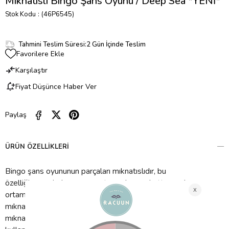
Mıknatıslı Bingo Şans Oyunu / Deep Sea *YENİ*
Stok Kodu
(46P6545)
Tahmini Teslim Süresi
:
2 Gün İçinde Teslim
Favorilere Ekle
Karşılaştır
Fiyat Düşünce Haber Ver
Paylaş
ÜRÜN ÖZELLIKLERI
Bingo şans oyununun parçaları mıknatıslıdır, bu
özelliği
sayesinde oyunu restoranda,seyahatte ve dış
ortamda oynamak için mükemmel kılar. Oyunumuz 4
mıknatıslı resimli karteladan, 20 resimli karttan , 36
mıknatıslı bingo kartlarından ve tümünü saklamak için