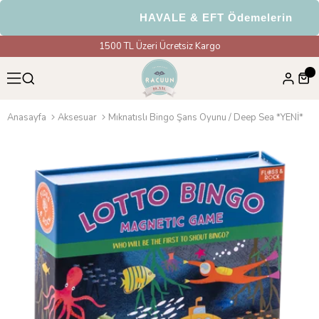
HAVALE & EFT Ödemelerinde %5
1500 TL Üzeri Ücretsiz Kargo
Anasayfa
Aksesuar
Mıknatıslı Bingo Şans Oyunu / Deep Sea *YENİ*