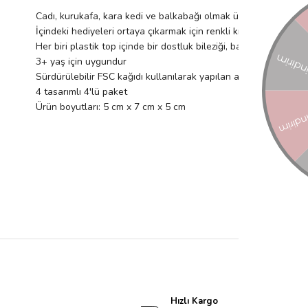
Cadı, kurukafa, kara kedi ve balkabağı olmak üzere 4 Cadılar B
İçindeki hediyeleri ortaya çıkarmak için renkli krepon kağıdı ka
Her biri plastik top içinde bir dostluk bileziği, bakır folyo deta
3+ yaş için uygundur
Sürdürülebilir FSC kağıdı kullanılarak yapılan ambalajlar
4 tasarımlı 4'lü paket
Ürün boyutları: 5 cm x 7 cm x 5 cm
Hızlı Kargo