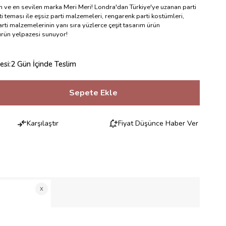
en ve en sevilen marka Meri Meri! Londra'dan Türkiye'ye uzanan parti
i teması ile eşsiz parti malzemeleri, rengarenk parti kostümleri,
rti malzemelerinin yanı sıra yüzlerce çeşit tasarım ürün
 ürün yelpazesi sunuyor!
esi
:
2 Gün İçinde Teslim
Karşılaştır
Fiyat Düşünce Haber Ver
RILERI