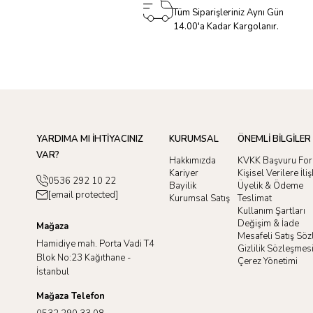
Tüm Siparişleriniz Aynı Gün
14.00'a Kadar Kargolanır.
YARDIMA MI İHTİYACINIZ
KURUMSAL
ÖNEMLİ BİLGİLER
VAR?
Hakkımızda
KVKK Başvuru Fo
Kariyer
Kişisel Verilere İl
0536 292 10 22
Bayilik
Üyelik & Ödeme
[email protected]
Kurumsal Satış
Teslimat
Kullanım Şartları
Değişim & İade
Mağaza
Mesafeli Satış Sö
Hamidiye mah. Porta Vadi T4
Gizlilik Sözleşmes
Blok No:23 Kağıthane -
Çerez Yönetimi
İstanbul
Mağaza Telefon