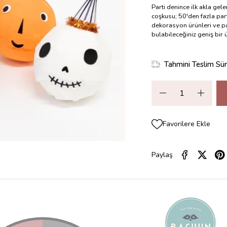
Parti denince ilk akla gel
coşkusu; 50'den fazla part
dekorasyon ürünleri ve pa
bulabileceğiniz geniş bir
Tahmini Teslim Sür
Favorilere Ekle
Paylaş
ZELLIKLERI
YORUMLAR
(0)
ÖDEME SEÇENEKLERI
ÜRÜN ÖNE