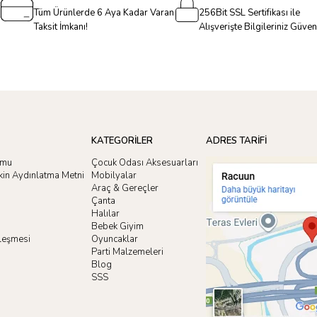
Tüm Ürünlerde 6 Aya Kadar Varan
256Bit SSL Sertifikası ile
Taksit İmkanı!
Alışverişte Bilgileriniz Güve
KATEGORİLER
ADRES TARİFİ
rmu
Çocuk Odası Aksesuarları
işkin Aydınlatma Metni
Mobilyalar
Araç & Gereçler
Çanta
Halılar
Bebek Giyim
zleşmesi
Oyuncaklar
i
Parti Malzemeleri
Blog
SSS