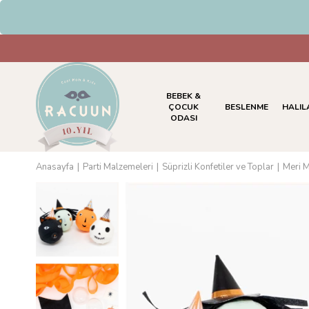
HAVALE & EFT Ödemelerinde %
BEBEK &
ÇOCUK
BESLENME
HALIL
ODASI
Anasayfa
Parti Malzemeleri
Süprizli Konfetiler ve Toplar
Meri M