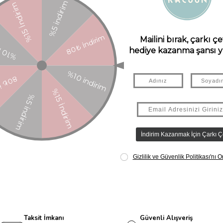
ayramı tasarımına sahiptir ve hepsinde bakır folyo detaylı sevimli küçü
tmanlarını açın
ylı 2 geçici dövme, bir şaka ve siyah kağıt mendil şapka içerir
Taksit İmkanı
Güvenli Alışveriş