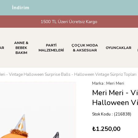
5 İndirim
1500 TL Üzeri Ücretsiz Kargo
ANNE &
PARTİ
ÇOÇUK MODA
AR
BEBEK
OYUNCAKLAR
MALZEMELERİ
& AKSESUAR
BAKIM
eri - Vintage Halloween Surprise Balls - Halloween Vintage Sürpriz Topları
Marka
:
Meri Meri
Meri Meri - V
Halloween Vi
Stok Kodu
(216838)
₺1.250,00