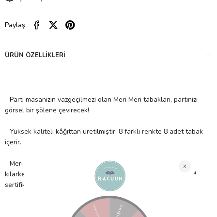
Paylaş
ÜRÜN ÖZELLIKLERI
- Parti masanızın vazgeçilmezi olan Meri Meri tabakları, partinizi
görsel bir şölene çevirecek!
- Yüksek kaliteli kâğıttan üretilmiştir. 8 farklı renkte 8 adet tabak
içerir.
- Meri Meri, eşsiz parti malzemeleri ile partinizi benzersiz
kılarken çocuklarımıza güvenli bir gelecek sağlamak için FSC™
sertifikalı kâğıt kullanır!