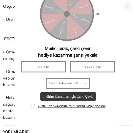
Ölçüler;
- Ürün Boyutu: 194mm x 181mm
FSC™ Sertifikası nedir?
- Orman ürünlerinin; ormanın verimliliğine, biyolojik çeşitliliğe ve
ekolojik süreçlere zararsız bir şekilde elde edilmesi,
- Ormanlara yönelik yapılan her türlü müdahalenin, kar amacıyla
yapılmasında, bulunduğu ekosistemi ve toplumun dengesini
bozmayacak derecede olması,
- Halkın uzun süreçte orman ve orman ürünlerinden fayda
sağlayacağı, fakat bu ürünlerin sürdürülebilir kullanımını
destekleyen uzun zamanlı yönetim planlarına da katılımda
bulunacağı sistemlerin kurulmasıdır.
YORUMLAR
(0)