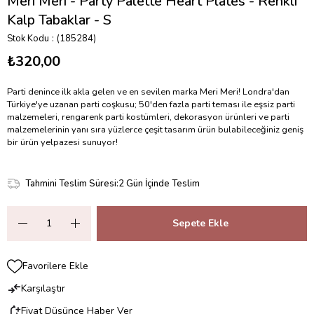
Meri Meri - Party Palette Heart Plates - Renkli
Kalp Tabaklar - S
Stok Kodu
(185284)
₺320,00
Parti denince ilk akla gelen ve en sevilen marka Meri Meri! Londra'dan
Türkiye'ye uzanan parti coşkusu; 50'den fazla parti teması ile eşsiz parti
malzemeleri, rengarenk parti kostümleri, dekorasyon ürünleri ve parti
malzemelerinin yanı sıra yüzlerce çeşit tasarım ürün bulabileceğiniz geniş
bir ürün yelpazesi sunuyor!
Tahmini Teslim Süresi
:
2 Gün İçinde Teslim
Favorilere Ekle
Karşılaştır
Fiyat Düşünce Haber Ver