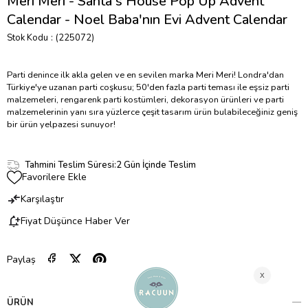
Meri Meri - Santa's House Pop Up Advent
Calendar - Noel Baba'nın Evi Advent Calendar
Stok Kodu
(225072)
Parti denince ilk akla gelen ve en sevilen marka Meri Meri! Londra'dan
Türkiye'ye uzanan parti coşkusu; 50'den fazla parti teması ile eşsiz parti
malzemeleri, rengarenk parti kostümleri, dekorasyon ürünleri ve parti
malzemelerinin yanı sıra yüzlerce çeşit tasarım ürün bulabileceğiniz geniş
bir ürün yelpazesi sunuyor!
Tahmini Teslim Süresi
:
2 Gün İçinde Teslim
Favorilere Ekle
Karşılaştır
Fiyat Düşünce Haber Ver
Paylaş
ÜRÜN ÖZELLIKLERI