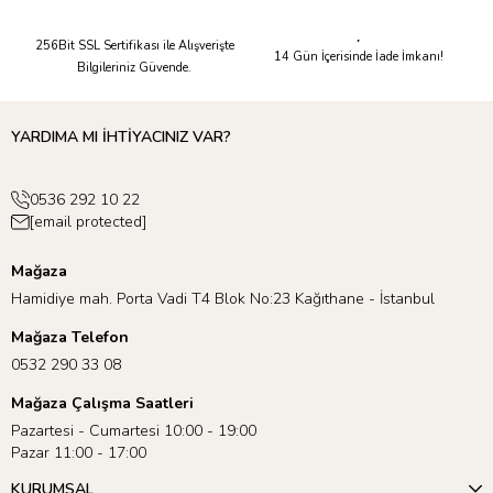
Güvenli Alışveriş
Kolay İade
256Bit SSL Sertifikası ile Alışverişte
14 Gün İçerisinde İade İmkanı!
Bilgileriniz Güvende.
YARDIMA MI İHTİYACINIZ VAR?
0536 292 10 22
[email protected]
Mağaza
Hamidiye mah. Porta Vadi T4 Blok No:23 Kağıthane - İstanbul
Mağaza Telefon
0532 290 33 08
Mağaza Çalışma Saatleri
Pazartesi - Cumartesi 10:00 - 19:00
Pazar 11:00 - 17:00
KURUMSAL