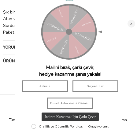
Şık bir zarf içerisinde gelir.
Altın varak detaylar
Sürdürülebilir FSC kağıdından yapılmıştır.
Paket Boyutu: 279mm x 451mm x 6mm
YORUMLAR
(0)
ÜRÜN ÖNERILERI
Hızlı Kargo
Taksit İmkanı
Tüm Siparişleriniz Aynı Gün 14.00'a
Tüm Ürünlerde 6 Aya Kadar Varan
Kadar Kargolanır.
Taksit İmkanı!