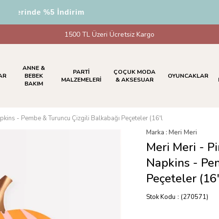
erinde %5 İndirim
1500 TL Üzeri Ücretsiz Kargo
ANNE &
PARTİ
ÇOÇUK MODA
AR
BEBEK
OYUNCAKLAR
MALZEMELERİ
& AKSESUAR
BAKIM
pkins - Pembe & Turuncu Çizgili Balkabağı Peçeteler (16'l
Marka
:
Meri Meri
Meri Meri - P
Napkins - Pe
Peçeteler (16'
Stok Kodu
(270571)