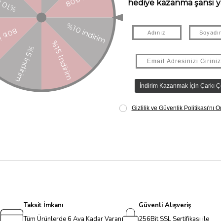
pratiktir
Taksit İmkanı
Güvenli Alışveriş
Tüm Ürünlerde 6 Aya Kadar Varan
256Bit SSL Sertifikası ile