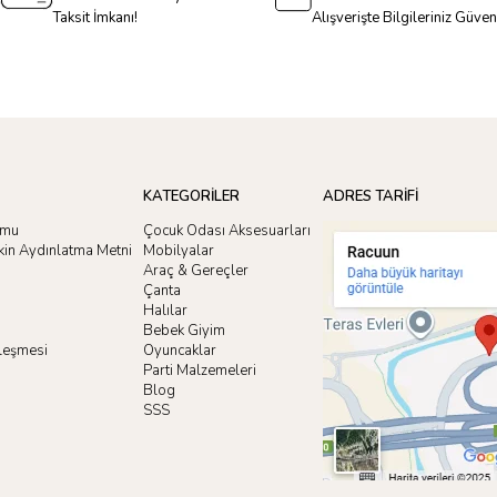
Taksit İmkanı!
Alışverişte Bilgileriniz Güve
KATEGORİLER
ADRES TARİFİ
rmu
Çocuk Odası Aksesuarları
işkin Aydınlatma Metni
Mobilyalar
Araç & Gereçler
Çanta
Halılar
Bebek Giyim
zleşmesi
Oyuncaklar
i
Parti Malzemeleri
Blog
SSS