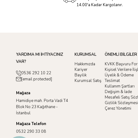
14.00'a Kadar Kargolanır.
YARDIMA MI İHTİYACINIZ
KURUMSAL
ÖNEMLİ BİLGİLER
VAR?
Hakkımızda
KVKK Başvuru Fo
Kariyer
Kişisel Verilere İl
0536 292 10 22
Bayilik
Üyelik & Ödeme
[email protected]
Kurumsal Satış
Teslimat
Kullanım Şartları
Değişim & İade
Mağaza
Mesafeli Satış Sö
Hamidiye mah. Porta Vadi T4
Gizlilik Sözleşmes
Blok No:23 Kağıthane -
Çerez Yönetimi
İstanbul
Mağaza Telefon
0532 290 33 08