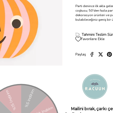
Parti denince ilk akla gel
coşkusu; 50'den fazla part
dekorasyon ürünleri ve pa
bulabileceğiniz geniş bir
Tahmini Teslim Sür
Favorilere Ekle
Paylaş
ÜRÜN ÖZELLIKLERI
YORUMLAR
(0)
ÜRÜN ÖNERILERI