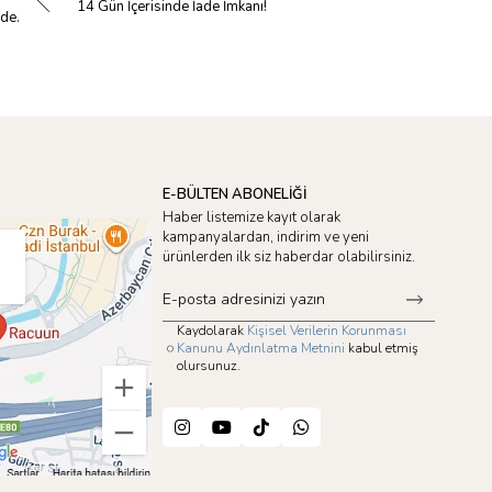
14 Gün İçerisinde İade İmkanı!
nde.
E-BÜLTEN ABONELİĞİ
Haber listemize kayıt olarak
kampanyalardan, indirim ve yeni
ürünlerden ilk siz haberdar olabilirsiniz.
Kaydolarak
Kişisel Verilerin Korunması
Kanunu Aydınlatma Metnini
kabul etmiş
olursunuz.