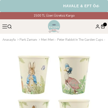
HAVALE & EFT Ödemele
1500 TL Üzeri Ücretsiz Kargo
Anasayfa
Parti Zamanı