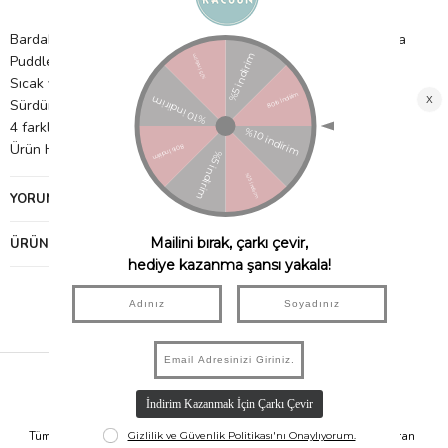
Bardaklar Peter Rabbit, Benjamin Bunny, Tom Kitten ve Jemima
Puddleduck'un tasarımlarına sahiptir.
Sıcak veya soğuk içecekler için uygundur.
Sürdürülebilir FSC kağıdından yapılmıştır.
4 farklı tasarımda 8'li paket
Ürün Hacmi: 256ml
YORUMLAR
(0)
ÜRÜN ÖNERILERI
Hızlı Kargo
Taksit İmkanı
Tüm Siparişleriniz Aynı Gün 14.00'a
Tüm Ürünlerde 6 Aya Kadar Varan