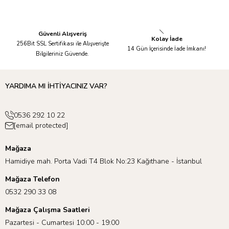
Kadar Kargolanır.
Taksit İmkanı!
Güvenli Alışveriş
Kolay İade
256Bit SSL Sertifikası ile Alışverişte
14 Gün İçerisinde İade İmkanı!
Bilgileriniz Güvende.
YARDIMA MI İHTİYACINIZ VAR?
0536 292 10 22
[email protected]
Mağaza
Hamidiye mah. Porta Vadi T4 Blok No:23 Kağıthane - İstanbul
Mağaza Telefon
0532 290 33 08
Mağaza Çalışma Saatleri
Pazartesi - Cumartesi 10:00 - 19:00