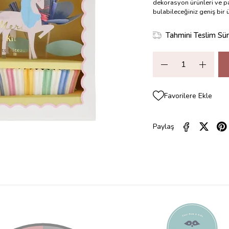
dekorasyon ürünleri ve pa
bulabileceğiniz geniş bir
Tahmini Teslim Sür
Favorilere Ekle
Paylaş
ZELLIKLERI
YORUMLAR
(0)
ÖDEME SEÇENEKLERI
ÜRÜN ÖNE