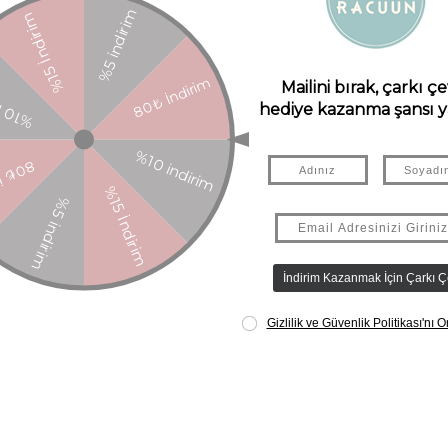
ış bir eşleşmedir.
rı içeren bu sette güzelce yakalanmıştır.
ı yaratmak için kullanın.
uyrukları ile 6 adet unicorn ve 3 boyutlu kağıt çiçek tasarımı yer alıyo
ştirmek için ahşap kokteyl çubukları
ketlenmiş bir kutuda 6 tasarımda 24 adet süs içerir