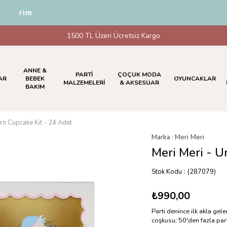
ndirim
1500 TL Üzeri Ücretsiz Kargo
ANNE &
PARTİ
ÇOÇUK MODA
AR
BEBEK
OYUNCAKLAR
MALZEMELERİ
& AKSESUAR
BAKIM
orn Cupcake Kit - 24 Adet
Marka
:
Meri Meri
Meri Meri - U
Stok Kodu
(287079)
₺990,00
Parti denince ilk akla gel
coşkusu; 50'den fazla part