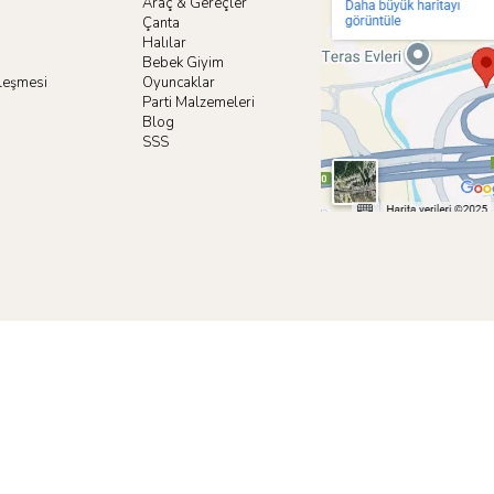
Araç & Gereçler
Çanta
Halılar
Bebek Giyim
zleşmesi
Oyuncaklar
i
Parti Malzemeleri
Blog
SSS