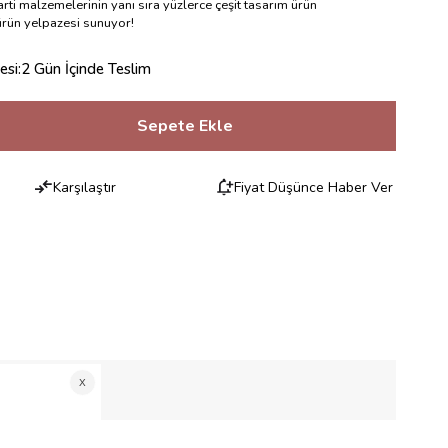
rti malzemelerinin yanı sıra yüzlerce çeşit tasarım ürün
 ürün yelpazesi sunuyor!
esi
:
2 Gün İçinde Teslim
Karşılaştır
Fiyat Düşünce Haber Ver
RILERI