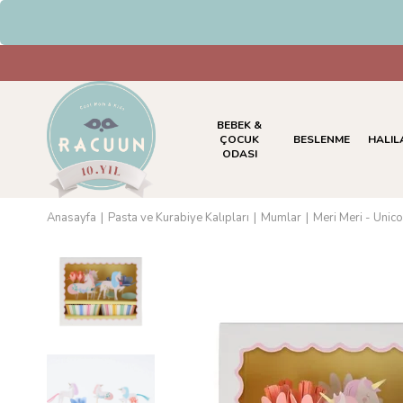
HAVALE & EFT Ödemelerinde %5 İ
BEBEK &
ÇOCUK
BESLENME
HALIL
ODASI
Anasayfa
Pasta ve Kurabiye Kalıpları
Mumlar
Meri Meri - Unic