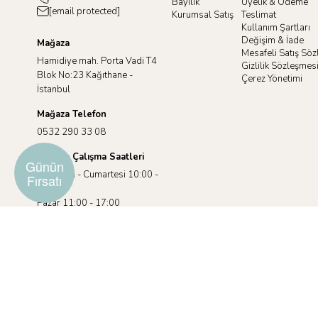
Bayilik
Üyelik & Ödeme
[email protected]
Kurumsal Satış
Teslimat
Kullanım Şartları
Değişim & İade
Mağaza
Mesafeli Satış Sö
Hamidiye mah. Porta Vadi T4
Gizlilik Sözleşmes
Blok No:23 Kağıthane -
Çerez Yönetimi
İstanbul
Mağaza Telefon
0532 290 33 08
Mağaza Çalışma Saatleri
Günün
Pazartesi - Cumartesi 10:00 -
Fırsatı
19:00
Pazar 11:00 - 17:00
©2025 racuun.com.Tüm Hakları Saklıdır.