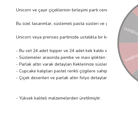
Unicorn ve çayır çiçeklerinin birleşimi parti cennetinde yaratılm
Bu özel tasarımlar, süslemeli pasta süsleri ve çizgili kek kapla
Unicorn veya prenses partinizde ustalıkla bir kek merkez parças
- Bu set 24 adet topper ve 24 adet kek kalıbı içerir
- Süslemeler arasında pembe ve mavi iplikten yapılmış unicorn k
- Parlak altın varak detayları Keklerinize süsleri kolayca yerle
- Cupcake kalıpları pastel renkli çizgilere sahip
- Çiçek desenleri ve parlak altın folyo detaylarıyla güzelce pa
- Yüksek kaliteli malzemelerden üretilmiştir.