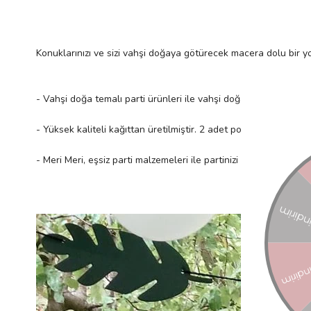
Konuklarınızı ve sizi vahşi doğaya götürecek macera dolu bir yo
- Vahşi doğa temalı parti ürünleri ile vahşi doğayı partinize da
- Yüksek kaliteli kağıttan üretilmiştir. 2 adet poster içerir.
- Meri Meri, eşsiz parti malzemeleri ile partinizi benzersiz kıla