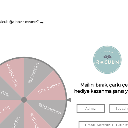
lculuğa hazır mısınız? 🐊
vet edin!
rken çocuklarımıza güvenli bir gelecek sağlamak için FSC™ sertifikalı kâğıt