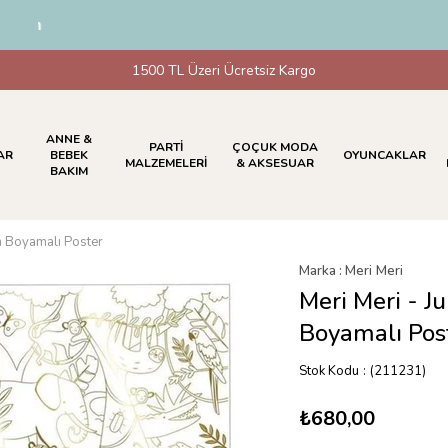
im
1500 TL Üzeri Ücretsiz Kargo
ANNE &
PARTİ
ÇOÇUK MODA
AR
BEBEK
OYUNCAKLAR
MALZEMELERİ
& AKSESUAR
BAKIM
n Boyamalı Poster
Marka
:
Meri Meri
Meri Meri - J
Boyamalı Pos
Stok Kodu
(211231)
₺680,00