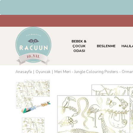
HAVALE & EFT Ödemelerinde %5 İndir
BEBEK &
ÇOCUK
BESLENME
HALIL
ODASI
Anasayfa
Oyuncak
Meri Meri - Jungle Colouring Posters - Orma