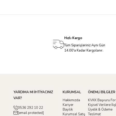
Hızlı Kargo
Tüm Siparişleriniz Aynı Gün
14.00'a Kadar Kargolanır.
YARDIMA MI İHTİYACINIZ
KURUMSAL
ÖNEMLİ BİLGİLER
VAR?
Hakkımızda
KVKK Başvuru Fo
Kariyer
Kişisel Verilere İl
0536 292 10 22
Bayilik
Üyelik & Ödeme
[email protected]
Kurumsal Satış
Teslimat