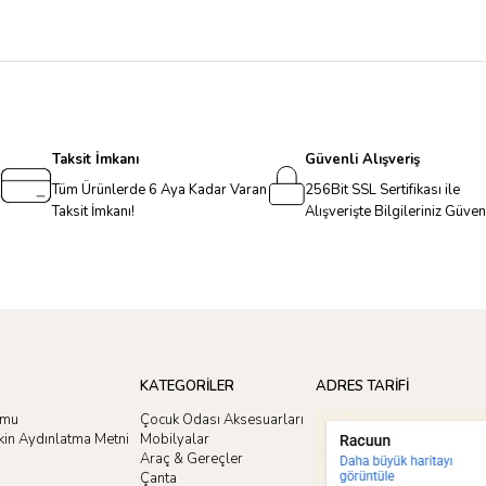
Taksit İmkanı
Güvenli Alışveriş
Tüm Ürünlerde 6 Aya Kadar Varan
256Bit SSL Sertifikası ile
Taksit İmkanı!
Alışverişte Bilgileriniz Güve
KATEGORİLER
ADRES TARİFİ
rmu
Çocuk Odası Aksesuarları
işkin Aydınlatma Metni
Mobilyalar
Araç & Gereçler
Çanta