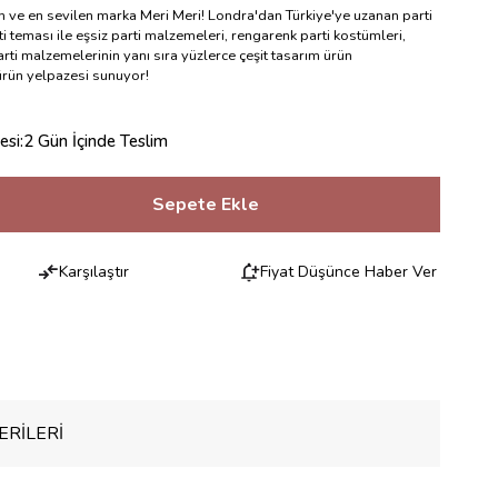
en ve en sevilen marka Meri Meri! Londra'dan Türkiye'ye uzanan parti
i teması ile eşsiz parti malzemeleri, rengarenk parti kostümleri,
rti malzemelerinin yanı sıra yüzlerce çeşit tasarım ürün
 ürün yelpazesi sunuyor!
esi
:
2 Gün İçinde Teslim
Karşılaştır
Fiyat Düşünce Haber Ver
RILERI