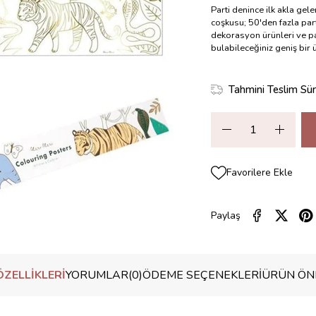
Parti denince ilk akla gel
coşkusu; 50'den fazla part
dekorasyon ürünleri ve pa
bulabileceğiniz geniş bir
Tahmini Teslim Sür
Favorilere Ekle
Paylaş
ZELLIKLERI
YORUMLAR
(0)
ÖDEME SEÇENEKLERI
ÜRÜN ÖNE