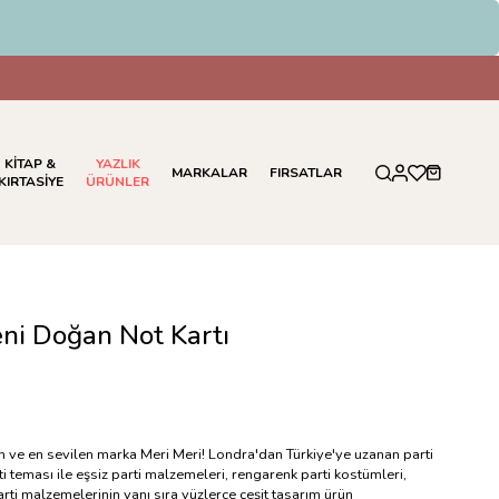
KİTAP &
YAZLIK
MARKALAR
FIRSATLAR
KIRTASİYE
ÜRÜNLER
eni Doğan Not Kartı
en ve en sevilen marka Meri Meri! Londra'dan Türkiye'ye uzanan parti
i teması ile eşsiz parti malzemeleri, rengarenk parti kostümleri,
rti malzemelerinin yanı sıra yüzlerce çeşit tasarım ürün