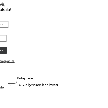
Kolay İade
14 Gün İçerisinde İade İmkanı!
nde.