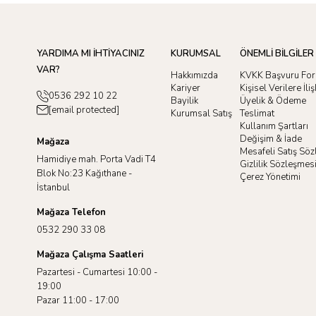
YARDIMA MI İHTİYACINIZ
KURUMSAL
ÖNEMLİ BİLGİLER
VAR?
Hakkımızda
KVKK Başvuru Fo
Kariyer
Kişisel Verilere İl
0536 292 10 22
Bayilik
Üyelik & Ödeme
[email protected]
Kurumsal Satış
Teslimat
Kullanım Şartları
Değişim & İade
Mağaza
Mesafeli Satış Sö
Hamidiye mah. Porta Vadi T4
Gizlilik Sözleşmes
Blok No:23 Kağıthane -
Çerez Yönetimi
İstanbul
Mağaza Telefon
0532 290 33 08
Mağaza Çalışma Saatleri
Pazartesi - Cumartesi 10:00 -
19:00
Pazar 11:00 - 17:00