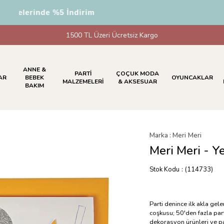
elerinde %5 İndirim
1500 TL Üzeri Ücretsiz Kargo
ANNE &
PARTİ
ÇOÇUK MODA
AR
BEBEK
OYUNCAKLAR
MALZEMELERİ
& AKSESUAR
BAKIM
Marka
:
Meri Meri
Meri Meri - Y
Stok Kodu
(114733)
Parti denince ilk akla gel
coşkusu; 50'den fazla part
dekorasyon ürünleri ve pa