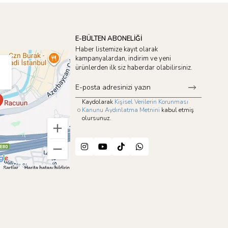
E-BÜLTEN ABONELİĞİ
Haber listemize kayıt olarak
kampanyalardan, indirim ve yeni
ürünlerden ilk siz haberdar olabilirsiniz.
Kaydolarak
Kişisel Verilerin Korunması
Kanunu Aydınlatma Metnini
kabul etmiş
olursunuz.