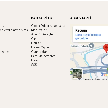
KATEGORİLER
ADRES TARİFİ
rmu
Çocuk Odası Aksesuarları
işkin Aydınlatma Metni
Mobilyalar
Araç & Gereçler
Çanta
Halılar
Bebek Giyim
zleşmesi
Oyuncaklar
i
Parti Malzemeleri
Blog
SSS