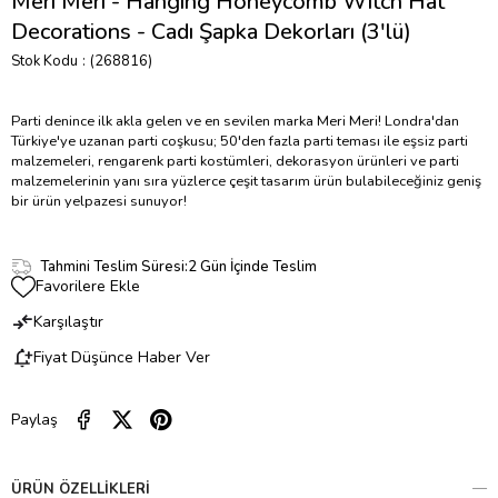
Meri Meri - Hanging Honeycomb Witch Hat
Decorations - Cadı Şapka Dekorları (3'lü)
Stok Kodu
(268816)
Parti denince ilk akla gelen ve en sevilen marka Meri Meri! Londra'dan
Türkiye'ye uzanan parti coşkusu; 50'den fazla parti teması ile eşsiz parti
malzemeleri, rengarenk parti kostümleri, dekorasyon ürünleri ve parti
malzemelerinin yanı sıra yüzlerce çeşit tasarım ürün bulabileceğiniz geniş
bir ürün yelpazesi sunuyor!
Tahmini Teslim Süresi
:
2 Gün İçinde Teslim
Favorilere Ekle
Karşılaştır
Fiyat Düşünce Haber Ver
Paylaş
ÜRÜN ÖZELLIKLERI