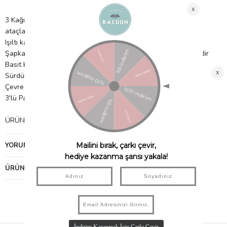
3 Kağıt mendilden petek cadı şapkası, açık tutmak için gümüş
ataçlar
Işıltı katmak için bir yaprak gümüş eko parıltılı yıldız içerir
Şapkaları asmak için 79 inç gümüş metalik kordon verilmektedir
Basit kendi kendine montaj gereklidir
Sürdürülebilir FSC kağıdı kullanılarak yapılan ambalajlar
Çevre dostu sim
3'lü Paket
ÜRÜN BOYUTLARI: 33,5 cm x 33 cm
YORUMLAR
(0)
ÜRÜN ÖNERILERI