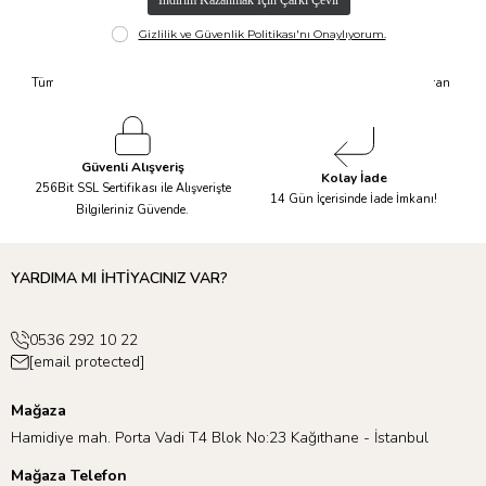
Hızlı Kargo
Taksit İmkanı
Tüm Siparişleriniz Aynı Gün 14.00'a
Tüm Ürünlerde 6 Aya Kadar Varan
Kadar Kargolanır.
Taksit İmkanı!
Güvenli Alışveriş
Kolay İade
256Bit SSL Sertifikası ile Alışverişte
14 Gün İçerisinde İade İmkanı!
Bilgileriniz Güvende.
YARDIMA MI İHTİYACINIZ VAR?
0536 292 10 22
[email protected]
Mağaza
Hamidiye mah. Porta Vadi T4 Blok No:23 Kağıthane - İstanbul
Mağaza Telefon