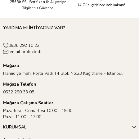
256Bit SSL Sertifikası ile Alışverişte
14 Gün İçerisinde İade İmkanı!
Bilgileriniz Güvende.
YARDIMA MI İHTİYACINIZ VAR?
0536 292 10 22
[email protected]
Mağaza
Hamidiye mah. Porta Vadi T4 Blok No:23 Kağıthane - İstanbul
Mağaza Telefon
0532 290 33 08
Mağaza Çalışma Saatleri
Pazartesi - Cumartesi 10:00 - 19:00
Pazar 11:00 - 17:00
Meri Meri’nin sunduğu geniş ürün yelpazesini keşfetmek için
KURUMSAL
Safari Teması
’nı inceleyebilirsiniz! 🎉