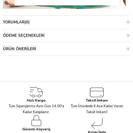
YORUMLAR
(0)
Harika Go Wild Temalı bir parti için masa düzenlemeleri,
süslemeler
, kostümler ve hediyeler de dahil olmak üzere bu
ÖDEME SEÇENEKLERI
temada ihtiyacınız olan her şey mevcut!
ÜRÜN ÖNERILERI
Rengarenk ve eğlenceli çizimlerle karikatürize edilmiş hayvan
çizimleri; tabak, peçete ve cupcake kitlerini benzersiz kılıyor. Go
Wild Teması’yla işlenen ürünler masanızı eğlenceli hale
getirirken
Aslan Kostümü
veya
Timsah Atkı
gibi kostümlerle
minikleriniz kendilerini heyecan dolu bir yolculuğun içinde
bulabilir!
Hızlı Kargo
Taksit İmkanı
Tüm Siparişleriniz Aynı Gün 14.00'a
Tüm Ürünlerde 6 Aya Kadar Varan
Kadar Kargolanır.
Taksit İmkanı!
Güvenli Alışveriş
Kolay İade