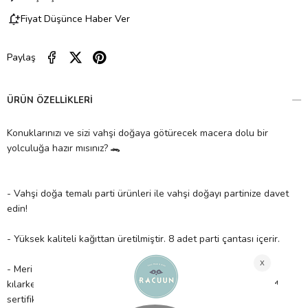
Fiyat Düşünce Haber Ver
Paylaş
ÜRÜN ÖZELLIKLERI
Konuklarınızı ve sizi vahşi doğaya götürecek macera dolu bir
yolculuğa hazır mısınız? 🐊
- Vahşi doğa temalı parti ürünleri ile vahşi doğayı partinize davet
edin!
- Yüksek kaliteli kağıttan üretilmiştir. 8 adet parti çantası içerir.
- Meri Meri, eşsiz parti malzemeleri ile partinizi benzersiz
kılarken çocuklarımıza güvenli bir gelecek sağlamak için FSC™
sertifikalı kâğıt kullanır!