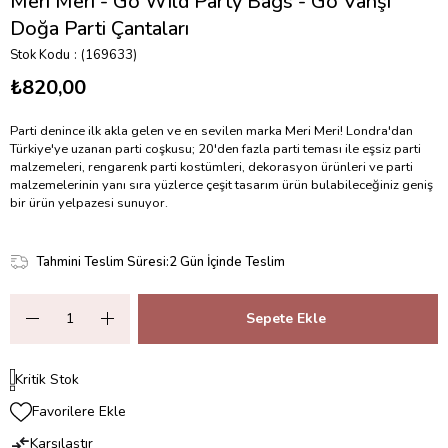
Meri Meri - Go Wild Party Bags - Go Vahşi
Doğa Parti Çantaları
Stok Kodu
(169633)
₺820,00
Parti denince ilk akla gelen ve en sevilen marka Meri Meri! Londra'dan
Türkiye'ye uzanan parti coşkusu; 20'den fazla parti teması ile eşsiz parti
malzemeleri, rengarenk parti kostümleri, dekorasyon ürünleri ve parti
malzemelerinin yanı sıra yüzlerce çeşit tasarım ürün bulabileceğiniz geniş
bir ürün yelpazesi sunuyor.
Tahmini Teslim Süresi
:
2 Gün İçinde Teslim
Kritik Stok
Favorilere Ekle
Karşılaştır