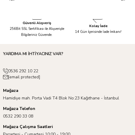
Kadar Kargolanır.
Taksit İmkanı!
Güvenli Alışveriş
Kolay İade
256Bit SSL Sertifikası ile Alışverişte
14 Gün İçerisinde İade İmkanı!
Bilgileriniz Güvende.
YARDIMA MI İHTİYACINIZ VAR?
0536 292 10 22
[email protected]
Mağaza
Hamidiye mah. Porta Vadi T4 Blok No:23 Kağıthane - İstanbul
Mağaza Telefon
0532 290 33 08
Mağaza Çalışma Saatleri
Pazartesi - Cumartesi 10:00 - 19:00