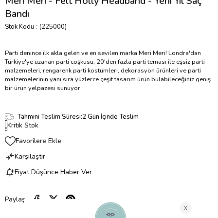
Meri Meri - Felt Holly Headband - Yeni Yıl Saç
Bandı
Stok Kodu
(225000)
Parti denince ilk akla gelen ve en sevilen marka Meri Meri! Londra'dan
Türkiye'ye uzanan parti coşkusu; 20'den fazla parti teması ile eşsiz parti
malzemeleri, rengarenk parti kostümleri, dekorasyon ürünleri ve parti
malzemelerinin yanı sıra yüzlerce çeşit tasarım ürün bulabileceğiniz geniş
bir ürün yelpazesi sunuyor.
Tahmini Teslim Süresi
:
2 Gün İçinde Teslim
Kritik Stok
Favorilere Ekle
Karşılaştır
Fiyat Düşünce Haber Ver
Paylaş