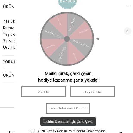
ÜRÜN ÖZELLIKLERI
Yeşil keçe yapraklar
Kırmızı ponpon meyveler
Yeşil damalı kurdele ile sarılmış esnek bir metal kafa bandı
3+ yaş için uygundur.
Ürün Boyutu: 146mm x 165mm x 19mm
YORUMLAR
(0)
ÜRÜN ÖNERILERI
Hızlı Kargo
Taksit İmkanı
Tüm Siparişleriniz Aynı Gün 14.00'a
Tüm Ürünlerde 6 Aya Kadar Varan