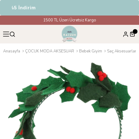
de %5 İndirim
1500 TL Üzeri Ücretsiz Kargo
Anasayfa
ÇOCUK MODA AKSESUAR
Bebek Giyim
Saç Aksesuarları