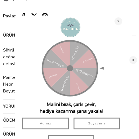
Paylaş
ÜRÜN ÖZELLIKLERI
Sihirli maceralardan hoşlanan minikler, bu pembe keçeli yıldız
değneklerine bayılacaklardır. Güzel bir şerit püskül ve ışıltılı
detaylara da sahip!
Pembe keçe
Neon & parlak kurdele püskül
Boyut: 130mm x 450mm x 25mm
YORUMLAR
(0)
ÖDEME SEÇENEKLERI
ÜRÜN ÖNERILERI