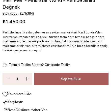
Meri Meri - Pink Star Wand - Pembe Sihirli
Değnek
Stok Kodu
(175384)
₺1.450,00
Parti denince ilk akla gelen ve en sevilen marka Meri Meri! Londra'dan
Türkiye'ye uzanan parti coşkusu; 50'den fazla parti teması ile eşsiz parti
malzemeleri, rengarenk parti kostümleri, dekorasyon ürünleri ve parti
malzemelerinin yanı sıra yüzlerce çeşit tasarım ürün bulabileceğiniz geniş
bir ürün yelpazesi sunuyor!
Tahmini Teslim Süresi
:
2 Gün İçinde Teslim
Favorilere Ekle
Karşılaştır
Fiyat Düşünce Haber Ver