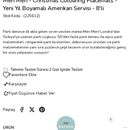
Meri Meri - Christmas Colouring Placemats -
Yeni Yıl Boyamalı Amerikan Servisi - 8'li
Stok Kodu
(225612)
Parti denince ilk akla gelen ve en sevilen marka Meri Meri! Londra'dan
Türkiye'ye uzanan parti coşkusu; 50'den fazla parti teması ile eşsiz parti
malzemeleri, rengarenk parti kostümleri, dekorasyon ürünleri ve parti
malzemelerinin yanı sıra yüzlerce çeşit tasarım ürün bulabileceğiniz geniş
bir ürün yelpazesi sunuyor!
Tahmini Teslim Süresi
:
2 Gün İçinde Teslim
Favorilere Ekle
Karşılaştır
Fiyat Düşünce Haber Ver
Paylaş
ÜRÜN ÖZELLIKLERI