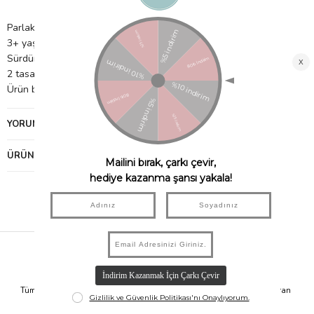
Parlak altın varak illüstrasyonlar
3+ yaş için uygundur
Sürdürülebilir FSC kağıttan üretilmiştir
2 tasarımlı 8'li paket
Ürün boyutları: 40 cm x 28 cm
YORUMLAR
(0)
ÜRÜN ÖNERILERI
Hızlı Kargo
Taksit İmkanı
Tüm Siparişleriniz Aynı Gün 14.00'a
Tüm Ürünlerde 6 Aya Kadar Varan
Kadar Kargolanır.
Taksit İmkanı!