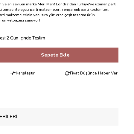
en ve en sevilen marka Meri Meri! Londra'dan Türkiye'ye uzanan parti
i teması ile eşsiz parti malzemeleri, rengarenk parti kostümleri,
rti malzemelerinin yanı sıra yüzlerce çeşit tasarım ürün
 ürün yelpazesi sunuyor!
esi
:
2 Gün İçinde Teslim
Karşılaştır
Fiyat Düşünce Haber Ver
RILERI