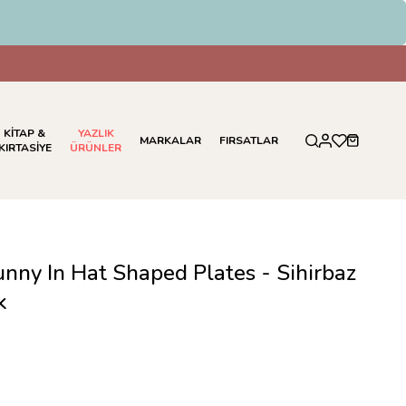
KİTAP &
YAZLIK
MARKALAR
FIRSATLAR
KIRTASİYE
ÜRÜNLER
unny In Hat Shaped Plates - Sihirbaz
k