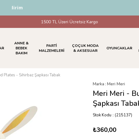
ndirim
1500 TL Üzeri Ücretsiz Kargo
ANNE &
PARTİ
ÇOÇUK MODA
AR
BEBEK
OYUNCAKLAR
MALZEMELERİ
& AKSESUAR
BAKIM
d Plates - Sihirbaz Şapkası Tabak
Marka
:
Meri Meri
Meri Meri - B
Şapkası Taba
Stok Kodu
(215137)
₺360,00