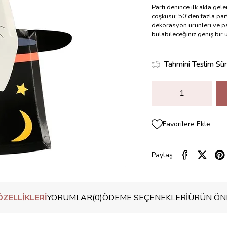
Parti denince ilk akla gel
coşkusu; 50'den fazla part
dekorasyon ürünleri ve pa
bulabileceğiniz geniş bir
Tahmini Teslim Sür
Favorilere Ekle
Paylaş
ZELLIKLERI
YORUMLAR
(0)
ÖDEME SEÇENEKLERI
ÜRÜN ÖNE