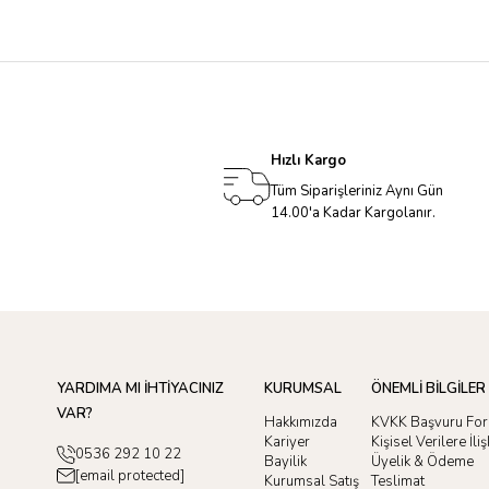
Hızlı Kargo
Tüm Siparişleriniz Aynı Gün
14.00'a Kadar Kargolanır.
YARDIMA MI İHTİYACINIZ
KURUMSAL
ÖNEMLİ BİLGİLER
VAR?
Hakkımızda
KVKK Başvuru Fo
Kariyer
Kişisel Verilere İl
0536 292 10 22
Bayilik
Üyelik & Ödeme
[email protected]
Kurumsal Satış
Teslimat