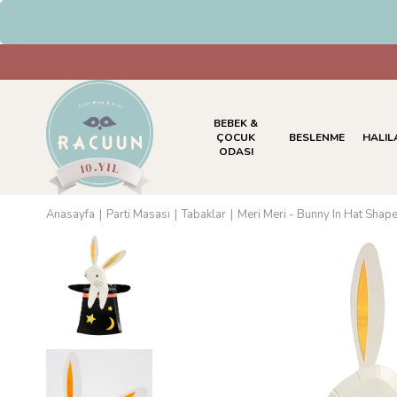
HAVALE & EFT Ödemelerinde %5 İ
BEBEK &
ÇOCUK
BESLENME
HALIL
ODASI
Anasayfa
Parti Masası
Tabaklar
Meri Meri - Bunny In Hat Shape