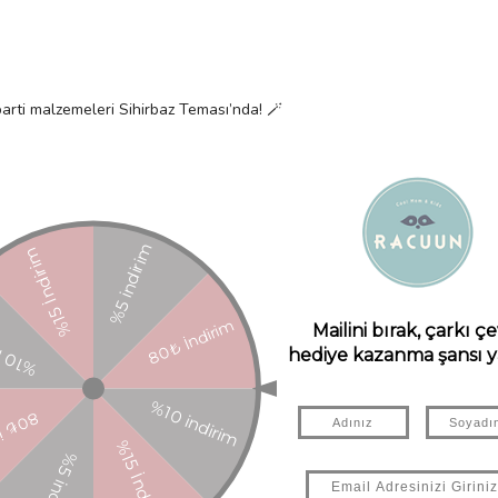
parti malzemeleri Sihirbaz Teması’nda! 🪄
rken çocuklarımıza güvenli bir gelecek sağlamak için FSC™ sertifikalı kâğıt