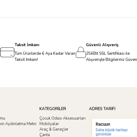
Taksit İmkanı
Güvenli Alışveriş
Tüm Ürünlerde 6 Aya Kadar Varan
256Bit SSL Sertifikası ile
Taksit İmkanı!
Alışverişte Bilgileriniz Güve
KATEGORİLER
ADRES TARİFİ
rmu
Çocuk Odası Aksesuarları
işkin Aydınlatma Metni
Mobilyalar
Araç & Gereçler
Çanta