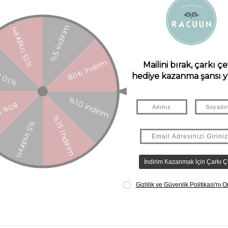
 bir eşleşmedir.
nde "Doğum Günün Kutlu Olsun" demenin güzel bir yoludur.
ler ve krep kelebekler, hepsi güzelce harmanlanmıştır.
 odasında ayrı noktalara yerleştirin.
 yeniden kullanmak için idealdir.
erir.