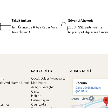
Taksit İmkanı
Güvenli Alışveriş
Tüm Ürünlerde 6 Aya Kadar Varan
256Bit SSL Sertifikası ile
Taksit İmkanı!
Alışverişte Bilgileriniz Güve
KATEGORİLER
ADRES TARİFİ
rmu
Çocuk Odası Aksesuarları
işkin Aydınlatma Metni
Mobilyalar
Araç & Gereçler
Çanta
Halılar
Bebek Giyim
zleşmesi
Oyuncaklar