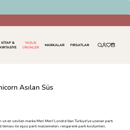
Ödemelerinde %5 İndirim
KİTAP &
YAZLIK
MARKALAR
FIRSATLAR
KIRTASİYE
ÜRÜNLER
nicorn Asılan Süs
en ve en sevilen marka Meri Meri! Londra'dan Türkiye'ye uzanan parti
i teması ile eşsiz parti malzemeleri, rengarenk parti kostümleri,