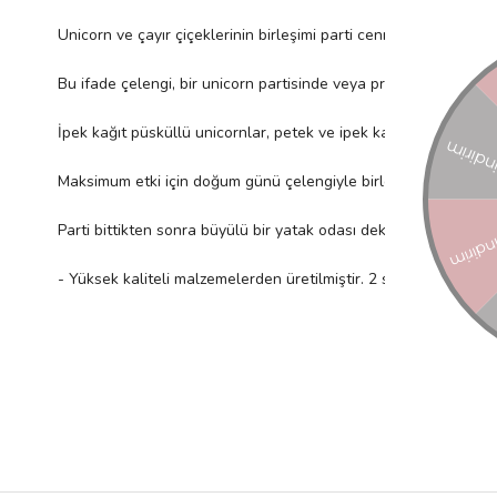
Unicorn ve çayır çiçeklerinin birleşimi parti cennetinde yapılmış
Bu ifade çelengi, bir unicorn partisinde veya prenses partisi
İpek kağıt püsküllü unicornlar, petek ve ipek kağıt büyük çiçek
Maksimum etki için doğum günü çelengiyle birleştirin veya parti
Parti bittikten sonra büyülü bir yatak odası dekorasyonu olarak
- Yüksek kaliteli malzemelerden üretilmiştir. 2 sıra asılan süs iç