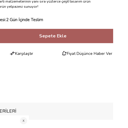
rti malzemelerinin yanı sıra yüzlerce çeşit tasarım ürün
 ürün yelpazesi sunuyor!
esi
:
2 Gün İçinde Teslim
Karşılaştır
Fiyat Düşünce Haber Ver
RILERI