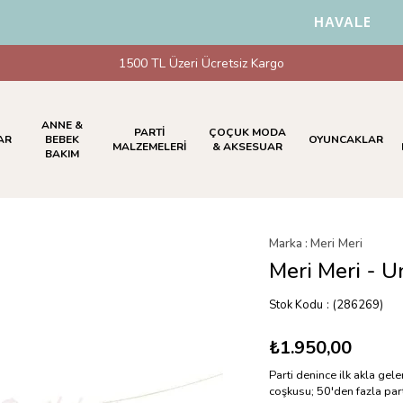
HAVALE & EFT 
1500 TL Üzeri Ücretsiz Kargo
ANNE &
PARTİ
ÇOÇUK MODA
AR
BEBEK
OYUNCAKLAR
MALZEMELERİ
& AKSESUAR
BAKIM
Marka
:
Meri Meri
Meri Meri - U
Stok Kodu
(286269)
₺1.950,00
Parti denince ilk akla gel
coşkusu; 50'den fazla part