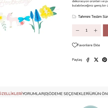
dekorasyon ürünleri ve pa
bulabileceğiniz geniş bir
Tahmini Teslim Sür
Favorilere Ekle
Paylaş
ZELLIKLERI
YORUMLAR
(0)
ÖDEME SEÇENEKLERI
ÜRÜN ÖNE