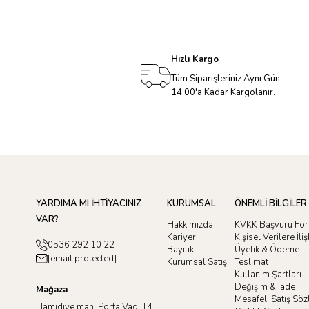
Hızlı Kargo
Tüm Siparişleriniz Aynı Gün
14.00'a Kadar Kargolanır.
YARDIMA MI İHTİYACINIZ
KURUMSAL
ÖNEMLİ BİLGİLER
VAR?
Hakkımızda
KVKK Başvuru Fo
Kariyer
Kişisel Verilere İl
0536 292 10 22
Bayilik
Üyelik & Ödeme
[email protected]
Kurumsal Satış
Teslimat
Kullanım Şartları
Değişim & İade
Mağaza
Mesafeli Satış Sö
Hamidiye mah. Porta Vadi T4