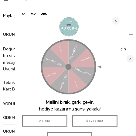
Paylaş
ÜRÜN ÖZELLIKLERI
Doğum günü kahramanımızın yüzünde tebessüm oluşturmak için
bu sevimli sosis köpek kartımıza ne dersiniz? Doğum günü
mesajını ve balonlarını ortaya çıkartmak için kartı açmanız yeterli.
Uyumlu bir zarfla birlikte geliyor.
Tebrik Mesajı: Happy Days, it's your Birthday!
Kart Boyutu: 127mm x 178mm
YORUMLAR
(0)
ÖDEME SEÇENEKLERI
ÜRÜN ÖNERILERI