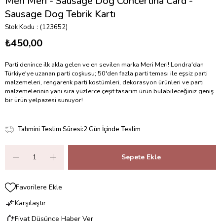
Meri Meri - Sausage Dog Concertina Card -
Sausage Dog Tebrik Kartı
Stok Kodu
(123652)
₺450,00
Parti denince ilk akla gelen ve en sevilen marka Meri Meri! Londra'dan
Türkiye'ye uzanan parti coşkusu; 50'den fazla parti teması ile eşsiz parti
malzemeleri, rengarenk parti kostümleri, dekorasyon ürünleri ve parti
malzemelerinin yanı sıra yüzlerce çeşit tasarım ürün bulabileceğiniz geniş
bir ürün yelpazesi sunuyor!
Tahmini Teslim Süresi
:
2 Gün İçinde Teslim
Favorilere Ekle
Karşılaştır
Fiyat Düşünce Haber Ver