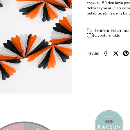
coşkusu; 50'den fazla part
dekorasyon ürünleri ve pa
bulabileceğiniz geniş bir
Tahmini Teslim Sür
Favorilere Ekle
Paylaş
ÜRÜN ÖZELLIKLERI
YORUMLAR
(0)
ÜRÜN ÖNERILERI