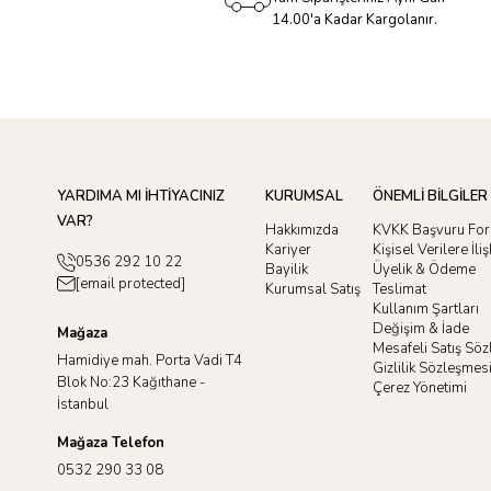
14.00'a Kadar Kargolanır.
YARDIMA MI İHTİYACINIZ
KURUMSAL
ÖNEMLİ BİLGİLER
VAR?
Hakkımızda
KVKK Başvuru Fo
Kariyer
Kişisel Verilere İl
0536 292 10 22
Bayilik
Üyelik & Ödeme
[email protected]
Kurumsal Satış
Teslimat
Kullanım Şartları
Değişim & İade
Mağaza
Mesafeli Satış Sö
Hamidiye mah. Porta Vadi T4
Gizlilik Sözleşmes
Blok No:23 Kağıthane -
Çerez Yönetimi
İstanbul
Mağaza Telefon
0532 290 33 08