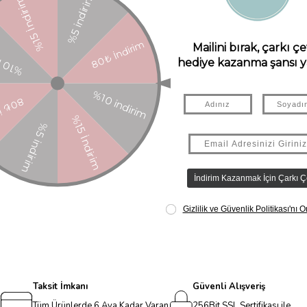
Taksit İmkanı
Güvenli Alışveriş
Tüm Ürünlerde 6 Aya Kadar Varan
256Bit SSL Sertifikası ile