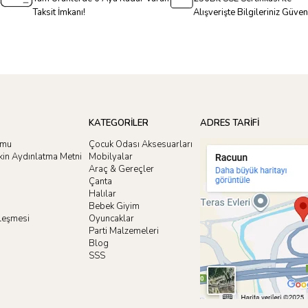
Taksit İmkanı!
Alışverişte Bilgileriniz Güve
KATEGORİLER
ADRES TARİFİ
rmu
Çocuk Odası Aksesuarları
işkin Aydınlatma Metni
Mobilyalar
Araç & Gereçler
Çanta
Halılar
Bebek Giyim
zleşmesi
Oyuncaklar
i
Parti Malzemeleri
Blog
SSS