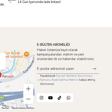
14 Gün İçerisinde İade İmkanı!
nde.
E-BÜLTEN ABONELİĞİ
Haber listemize kayıt olarak
kampanyalardan, indirim ve yeni
ürünlerden ilk siz haberdar olabilirsiniz.
Kaydolarak
Kişisel Verilerin Korunması
Kanunu Aydınlatma Metnini
kabul etmiş
olursunuz.