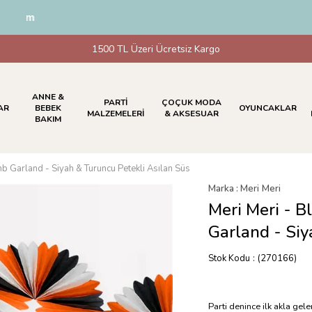
dirim
1500 TL Üzeri Ücretsiz Kargo
ANNE &
PARTİ
ÇOÇUK MODA
AR
BEBEK
OYUNCAKLAR
MALZEMELERİ
& AKSESUAR
BAKIM
b Garland - Siyah & Turuncu Petekli Asılan Süs
Marka
:
Meri Meri
Meri Meri - 
Garland - Siy
Stok Kodu
(270166)
Parti denince ilk akla gel