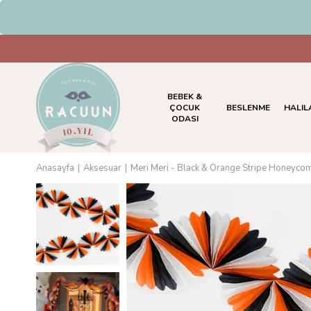
HAVALE & EFT Ödemelerinde %5 İn
BEBEK &
ÇOCUK
BESLENME
HALIL
ODASI
Anasayfa
Aksesuar
Meri Meri - Black & Orange Stripe Honeycom