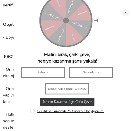
sertifikalı kâğıt kullanır!
Ölçüler;
- Boyut: 125mm x 125mm
FSC™ Sertifikası nedir?
- Orman ürünlerinin; ormanın verimliliğine, biyolojik çeşitliliğe ve
ekolojik süreçlere zararsız bir şekilde elde edilmesi,
- Ormanlara yönelik yapılan her türlü müdahalenin, kar amacıyla
yapılmasında, bulunduğu ekosistemi ve toplumun dengesini
bozmayacak derecede olması,
- Halkın uzun süreçte orman ve orman ürünlerinden fayda
sağlayacağı, fakat bu ürünlerin sürdürülebilir kullanımını
destekleyen uzun zamanlı yönetim planlarına da katılımda