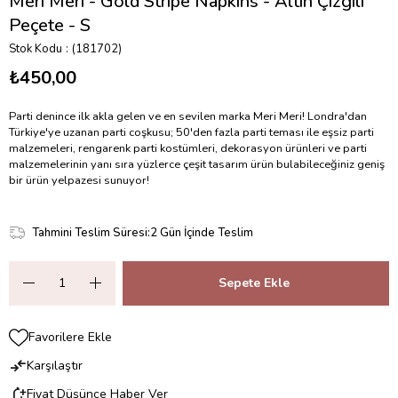
Meri Meri - Gold Stripe Napkins - Altın Çizgili
Peçete - S
Stok Kodu
(181702)
₺450,00
Parti denince ilk akla gelen ve en sevilen marka Meri Meri! Londra'dan
Türkiye'ye uzanan parti coşkusu; 50'den fazla parti teması ile eşsiz parti
malzemeleri, rengarenk parti kostümleri, dekorasyon ürünleri ve parti
malzemelerinin yanı sıra yüzlerce çeşit tasarım ürün bulabileceğiniz geniş
bir ürün yelpazesi sunuyor!
Tahmini Teslim Süresi
:
2 Gün İçinde Teslim
Favorilere Ekle
Karşılaştır
Fiyat Düşünce Haber Ver