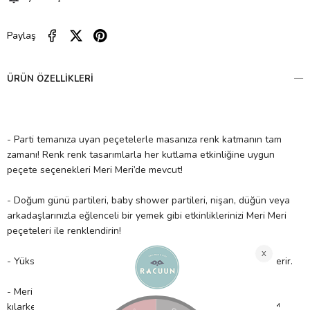
Paylaş
ÜRÜN ÖZELLIKLERI
- Parti temanıza uyan peçetelerle masanıza renk katmanın tam
zamanı! Renk renk tasarımlarla her kutlama etkinliğine uygun
peçete seçenekleri Meri Meri’de mevcut!
- Doğum günü partileri, baby shower partileri, nişan, düğün veya
arkadaşlarınızla eğlenceli bir yemek gibi etkinliklerinizi Meri Meri
peçeteleri ile renklendirin!
- Yüksek kaliteli kâğıttan üretilmiştir. 16 adet 3 katlı peçete içerir.
- Meri Meri, eşsiz parti malzemeleri ile partinizi benzersiz
kılarken çocuklarımıza güvenli bir gelecek sağlamak için FSC™