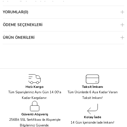
bulunacağı sistemlerin kurulmasıdır.
YORUMLAR
(0)
ÖDEME SEÇENEKLERI
ÜRÜN ÖNERILERI
Hızlı Kargo
Taksit İmkanı
Tüm Siparişleriniz Aynı Gün 14.00'a
Tüm Ürünlerde 6 Aya Kadar Varan
Kadar Kargolanır.
Taksit İmkanı!
Güvenli Alışveriş
Kolay İade
256Bit SSL Sertifikası ile Alışverişte
14 Gün İçerisinde İade İmkanı!
Bilgileriniz Güvende.