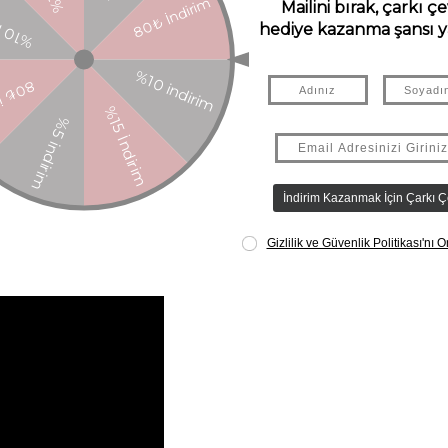
ndardı
%70 alkol içeren bir tekstil beziyle dezenfekte edebilirsiniz.
sı gerekir. Uygulama için her zaman bir tekstil bezi kullanılmaldır.