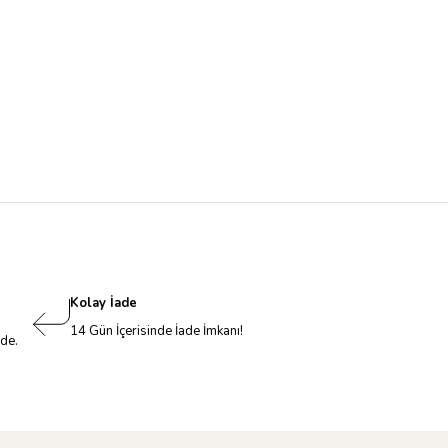
Kolay İade
14 Gün İçerisinde İade İmkanı!
nde.