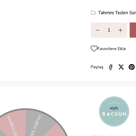
Tahmini Teslim Sür
Favorilere Ekle
Paylaş
ZELLIKLERI
YORUMLAR
(0)
ÖDEME SEÇENEKLERI
ÜRÜN ÖNE