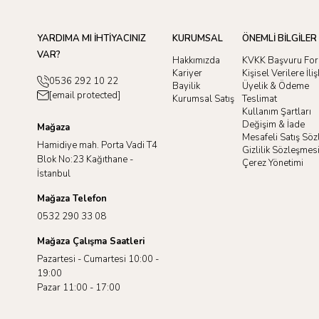
YARDIMA MI İHTİYACINIZ
KURUMSAL
ÖNEMLİ BİLGİLER
VAR?
Hakkımızda
KVKK Başvuru Fo
Kariyer
Kişisel Verilere İl
0536 292 10 22
Bayilik
Üyelik & Ödeme
[email protected]
Kurumsal Satış
Teslimat
Kullanım Şartları
Değişim & İade
Mağaza
Mesafeli Satış Sö
Hamidiye mah. Porta Vadi T4
Gizlilik Sözleşmes
Blok No:23 Kağıthane -
Çerez Yönetimi
İstanbul
Mağaza Telefon
0532 290 33 08
Mağaza Çalışma Saatleri
Pazartesi - Cumartesi 10:00 -
19:00
Pazar 11:00 - 17:00