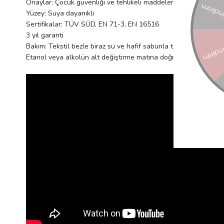
Onaylar: Çocuk güvenliği ve tehlikeli maddeler için Avrupa sta
Yüzey: Suya dayanıklı
Sertifikalar: TÜV SÜD, EN 71-3, EN 16516
3 yıl garanti
Bakım: Tekstil bezle biraz su ve hafif sabunla temizleyin. Veya 
Etanol veya alkolün alt değiştirme matına doğrudan uygulanmama