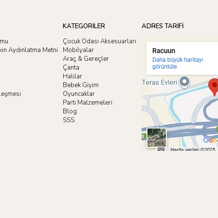
KATEGORİLER
ADRES TARİFİ
rmu
Çocuk Odası Aksesuarları
işkin Aydınlatma Metni
Mobilyalar
Araç & Gereçler
Çanta
Halılar
Bebek Giyim
zleşmesi
Oyuncaklar
i
Parti Malzemeleri
Blog
SSS