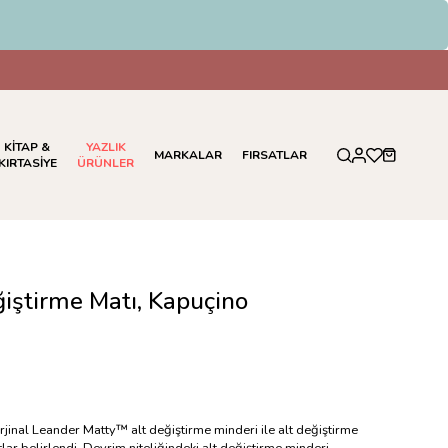
im
KİTAP &
YAZLIK
MARKALAR
FIRSATLAR
KIRTASİYE
ÜRÜNLER
iştirme Matı, Kapuçino
rjinal Leander Matty™ alt değiştirme minderi ile alt değiştirme
tlar belirlendi. Devrim niteliğindeki alt değiştirme minderi,