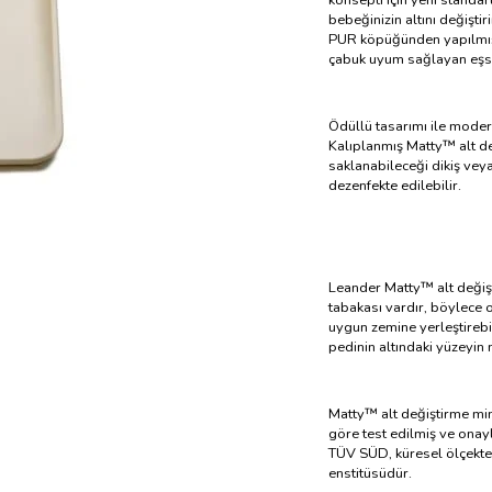
bebeğinizin altını değişti
PUR köpüğünden yapılmıştı
çabuk uyum sağlayan eşsi
Ödüllü tasarımı ile modern
Kalıplanmış Matty™ alt değ
saklanabileceği dikiş vey
dezenfekte edilebilir.
Leander Matty™ alt değişti
tabakası vardır, böylece o
uygun zemine yerleştirebil
pedinin altındaki yüzeyin
Matty™ alt değiştirme min
göre test edilmiş ve onayl
TÜV SÜD, küresel ölçekte s
enstitüsüdür.