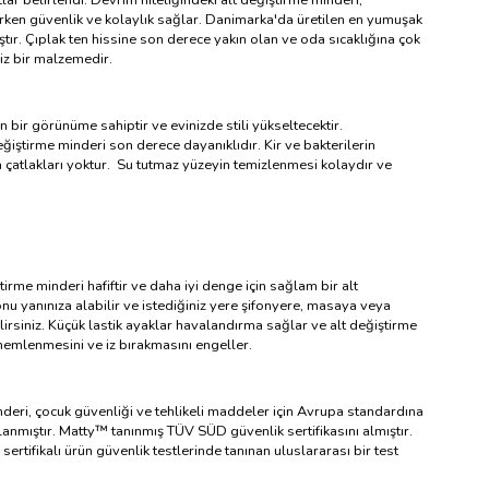
rirken güvenlik ve kolaylık sağlar. Danimarka'da üretilen en yumuşak
r. Çıplak ten hissine son derece yakın olan ve oda sıcaklığına çok
z bir malzemedir.
 bir görünüme sahiptir ve evinizde stili yükseltecektir.
iştirme minderi son derece dayanıklıdır. Kir ve bakterilerin
a çatlakları yoktur. Su tutmaz yüzeyin temizlenmesi kolaydır ve
rme minderi hafiftir ve daha iyi denge için sağlam bir alt
nu yanınıza alabilir ve istediğiniz yere şifonyere, masaya veya
irsiniz. Küçük lastik ayaklar havalandırma sağlar ve alt değiştirme
 nemlenmesini ve iz bırakmasını engeller.
deri, çocuk güvenliği ve tehlikeli maddeler için Avrupa standardına
anmıştır. Matty™ tanınmış TÜV SÜD güvenlik sertifikasını almıştır.
ertifikalı ürün güvenlik testlerinde tanınan uluslararası bir test