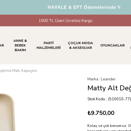
HAVALE & EFT Ödemelerinde %5 İndir
1500 TL Üzeri Ücretsiz Kargo
ANNE &
PARTİ
ÇOÇUK MODA
AR
BEBEK
OYUNCAKLAR
MALZEMELERİ
& AKSESUAR
BAKIM
iştirme Matı, Kapuçino
Marka
:
Leander
Matty Alt Değ
Stok Kodu
(510010-77)
₺9.750,00
Kolay ve çok benzersiz. O
konsepti için yeni standar