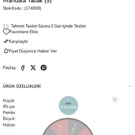
Mandala Tabak (S)
Stok Kodu
(174808)
Tahmini Teslim Süresi
:
2 Gün İçinde Teslim
Favorilere Ekle
Karşılaştır
Fiyat Düşünce Haber Ver
Paylaş
ÜRÜN ÖZELLIKLERI
Küçük
8'li paket
Pembe altın folyo detay
Boyut: 185mm x 185mm
Malzeme: Kağıt