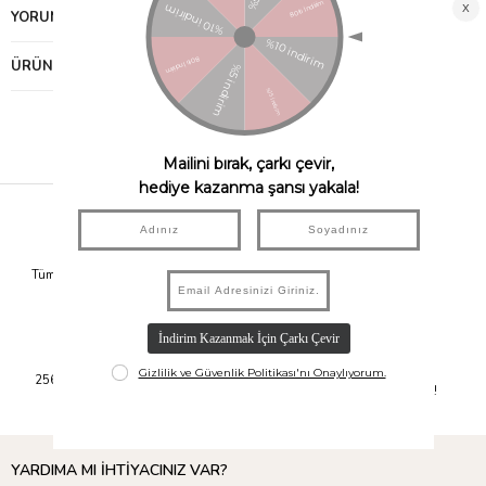
YORUMLAR
(0)
ÜRÜN ÖNERILERI
Hızlı Kargo
Taksit İmkanı
Tüm Siparişleriniz Aynı Gün 14.00'a
Tüm Ürünlerde 6 Aya Kadar Varan
Kadar Kargolanır.
Taksit İmkanı!
Güvenli Alışveriş
Kolay İade
256Bit SSL Sertifikası ile Alışverişte
14 Gün İçerisinde İade İmkanı!
Bilgileriniz Güvende.
YARDIMA MI İHTİYACINIZ VAR?