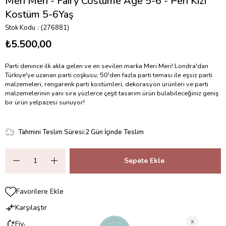
Meri Meri - Fairy Costume Age 5-6 - Peri Kızı
Kostüm 5-6Yaş
Stok Kodu
(276881)
₺5.500,00
Parti denince ilk akla gelen ve en sevilen marka Meri Meri! Londra'dan
Türkiye'ye uzanan parti coşkusu; 50'den fazla parti teması ile eşsiz parti
malzemeleri, rengarenk parti kostümleri, dekorasyon ürünleri ve parti
malzemelerinin yanı sıra yüzlerce çeşit tasarım ürün bulabileceğiniz geniş
bir ürün yelpazesi sunuyor!
Tahmini Teslim Süresi
:
2 Gün İçinde Teslim
Favorilere Ekle
Karşılaştır
Fiyat Düşünce Haber Ver