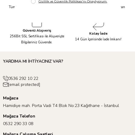
Hızlı Kargo
Taksit İmkanı
Tüm Siparişleriniz Aynı Gün 14.00'a
Tüm Ürünlerde 6 Aya Kadar Varan
Kadar Kargolanır.
Taksit İmkanı!
Güvenli Alışveriş
Kolay İade
256Bit SSL Sertifikası ile Alışverişte
14 Gün İçerisinde İade İmkanı!
Bilgileriniz Güvende.
YARDIMA MI İHTİYACINIZ VAR?
0536 292 10 22
[email protected]
Mağaza
Hamidiye mah. Porta Vadi T4 Blok No:23 Kağıthane - İstanbul
Mağaza Telefon
0532 290 33 08
Mağaza Çalışma Saatleri