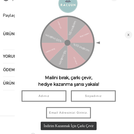
Paylaş
ÜRÜN ÖZELLIKLERI
YORUMLAR
(0)
ÖDEME SEÇENEKLERI
ÜRÜN ÖNERILERI