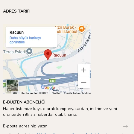
ADRES TARİFİ
E-BÜLTEN ABONELİĞİ
Meri Meri’nin sunduğu geniş ürün yelpazesini keşfetmek için
Peri
Haber listemize kayıt olarak kampanyalardan, indirim ve yeni
Kızı Teması’
nı inceleyebilirsiniz! 🎉
ürünlerden ilk siz haberdar olabilirsiniz.