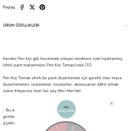
Paylaş
ÜRÜN ÖZELLIKLERI
Kendini Peri Kızı gibi hissetmek isteyen miniklere özel hazırlanmış,
sihirli parti malzemeleri Peri Kızı Teması’nda! 🧚🏻‍♀️
Peri Kızı Temalı sihirli bir parti düzenlemek için gerekli olan masa
düzenlemeleri, süslemeler, kostümler, aksesuarlar dâhil olmak
üzere ihtiyacınız olan her şey Meri Meri’de!
- Bu asılan süs; bir peri veya prenses partisini çok özel
gösterecek. Pek çok sansasyonel süslemeyle birlikte periler,
çiçekler, yapraklar ve mantarlar içerir.