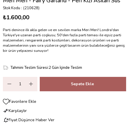
Meri Meri - Fairy Garland - Peri Kızı Asılan Süs
Stok Kodu
(210628)
₺1.600,00
Parti denince ilk akla gelen ve en sevilen marka Meri Meri! Londra'dan
Türkiye'ye uzanan parti coşkusu; 50'den fazla parti teması ile eşsiz parti
malzemeleri, rengarenk parti kostümleri, dekorasyon ürünleri ve parti
malzemelerinin yanı sıra yüzlerce çeşit tasarım ürün bulabileceğiniz geniş
bir ürün yelpazesi sunuyor!
Tahmini Teslim Süresi
:
2 Gün İçinde Teslim
Favorilere Ekle
Karşılaştır
Fiyat Düşünce Haber Ver