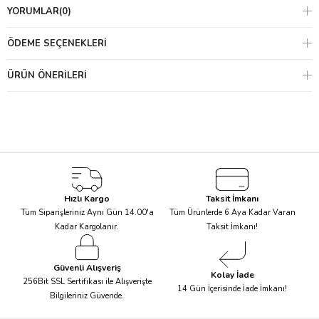
YORUMLAR
(0)
ÖDEME SEÇENEKLERI
ÜRÜN ÖNERILERI
Hızlı Kargo
Taksit İmkanı
Tüm Siparişleriniz Aynı Gün 14.00'a
Tüm Ürünlerde 6 Aya Kadar Varan
Kadar Kargolanır.
Taksit İmkanı!
Rengârenk ve ilgi çekici bir tasarımla karikatürize edilmiş çizimler;
bardaklar, peçeteler, servis tabakları ve pasta süslerini benzersiz
Güvenli Alışveriş
Kolay İade
256Bit SSL Sertifikası ile Alışverişte
kılıyor. Üstelik;
Mantar Tabak
,
Papatya Tabak
gibi çeşitli
14 Gün İçerisinde İade İmkanı!
Bilgileriniz Güvende.
seçenekler arasından dilediğinizi seçebilirsiniz.