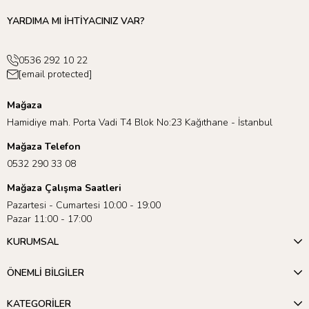
Peri Kızı Teması ile oluşturulan bardak, tabak ve peçeteler ile
YARDIMA MI İHTİYACINIZ VAR?
masanızı sihirli hale getirirken
Peri Kızı Elbise Kiti
ve taçlar da
miniklerinizin Peri Kızı gibi hissetmesini sağlayacaktır.
0536 292 10 22
Elbisenizi;
Parıltılı Sihirli Değnek
ve
Pembe Çiçekli Taç
, baş
[email protected]
süsü, kolye ve geçici dövmelerle buluşturarak büyülü bir tarz
elde edebilirsiniz.
Mağaza
Hamidiye mah. Porta Vadi T4 Blok No:23 Kağıthane - İstanbul
Çiçekli Avize
ise miniklerinizi fantastik bir dünyanın içindeymiş
Mağaza Telefon
gibi hissettirecek. Son olarak, desenli mumlar ve temalı pasta
süsleri ile pastanızın parıldamasını sağlayabilirsiniz!
0532 290 33 08
Mağaza Çalışma Saatleri
Pazartesi - Cumartesi 10:00 - 19:00
Pazar 11:00 - 17:00
KURUMSAL
ÖNEMLİ BİLGİLER
KATEGORİLER