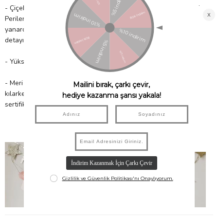
- Çiçeklerin ortasında tatlı kağıt püskülleri veya ponponlar vardır.
Perilerinin eteklerinde ışıltılı bir görünüm için muhteşem
yanardöner iplikler içerir. Mantarlar, 3 boyutlu efekt için petek
detayına sahiptir.
- Yüksek kaliteli malzemeden üretilmiştir. 1 adet asılan süs içerir.
- Meri Meri, eşsiz parti malzemeleri ile partinizi benzersiz
kılarken çocuklarımıza güvenli bir gelecek sağlamak için FSC™
sertifikalı kâğıt kullanır!