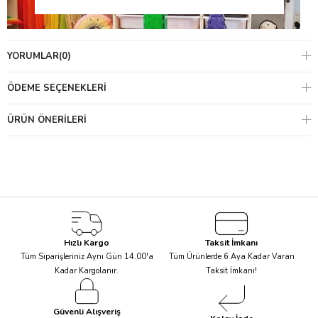
YORUMLAR
(0)
ÖDEME SEÇENEKLERI
ÜRÜN ÖNERILERI
Magna-Tiles çocuklarınıza saatlerce süren yaratıcı, özgür ve
hayal gücü ile dolu bir oyun oynamaya ortam hazırlar.
Hızlı Kargo
Taksit İmkanı
Çocuklarınız bu set ile hayal edebildikleri her şeyi yaratabilirler!
Tüm Siparişleriniz Aynı Gün 14.00'a
Tüm Ürünlerde 6 Aya Kadar Varan
Kadar Kargolanır.
Taksit İmkanı!
Güvenli Alışveriş