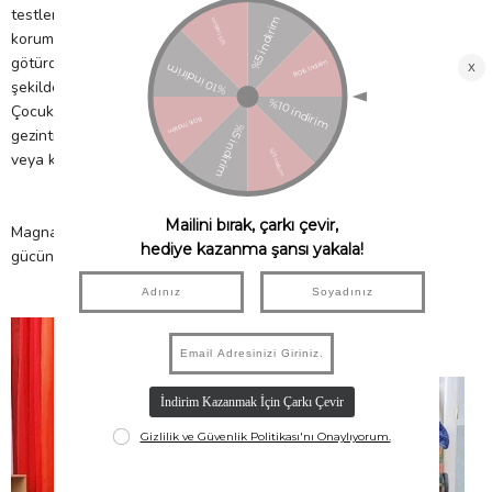
testlere tabi tutulur. BPA, ftalat ve lateks içermez. Çocukları
korumak için, manyetik şekilleri ellerine ve hatta ağızlarına
götürdüklerinde zarar görmeyecekleri ve yutamayacakları
şekilde üretilmiş, tamamen güvenli bir tasarıma sahiptir.
Çocuklarınız Magna-Tiles setleri ile hayal dünyalarında bir
gezintiye çıktığında gönül rahatlığı ile onlar ile birlikte oynayabilir
veya kendinize zaman ayırabilirsiniz.
Magna-Tiles setleri ile sunulan yaratıcı oyun süresi ile hayal
gücünün bir sınırı yok!