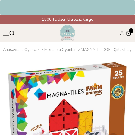
HAVAL
1500 TL Üzeri Ücretsiz Kargo
Anasayfa
Oyuncak
Mıknatıslı Oyunlar
MAGNA-TILES® - Çiftlik Hayvan