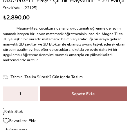
MAGNA-TILES® - Çiftlik Hayvanları - 25 Parça
Stok Kodu
(22125)
₺2.890,00
Magna-Tiles, çocuklara daha iyi uygulamalı öğrenme deneyimi
sunmak isteyen bir Japon matematik öğretmeninin icadıdır. Magna-Tiles,
20 yılı aşkın bir süredir matematik, bilim ve yaratıcılığı bir araya getiren
manyetik 2D şekiller ve 3D bloklar ile ekransız oyunu teşvik ederek ekran
süresini azaltmayı hedefler ve çocuklara, okulda ve evde daha iyi bir
uygulamalı öğrenme deneyimi sunmak amacıyla en yüksek kaliteli
malzemelerle üretilir.
Tahmini Teslim Süresi
:
2 Gün İçinde Teslim
Kritik Stok
Favorilere Ekle