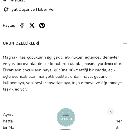
Karşılaştır
Fiyat Düşünce Haber Ver
Paylaş
ÜRÜN ÖZELLIKLERI
Magna-Tiles çocukların ilgi çekici etkinlikler, eğlenceli deneyler
ve yaratıcı oyunlar ile zor konularda ustalaşmasına yardımcı olur.
Ekranların çocukların hayal gücüne hükmettiği bir çağda, açık
uçlu oyuncak olan manyetik bloklar, onları; hayal gücünü
kullanmaya, yeni şeyler tasarlamaya, inşa etmeye ve öğrenmeye
teşvik ediyor.
Ayrıca Magna-Tiles, ilgili tüm güvenlik standartlarını karşılar ve
hatta aşar. İçinizin rahat etmesi için, her bir manyetik şekil ve her
bir Magna-Tiles seti bu yüksek standartları korumak için sürekli