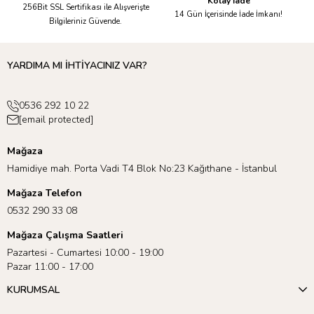
Kolay İade
256Bit SSL Sertifikası ile Alışverişte
14 Gün İçerisinde İade İmkanı!
Bilgileriniz Güvende.
YARDIMA MI İHTİYACINIZ VAR?
0536 292 10 22
[email protected]
Mağaza
Hamidiye mah. Porta Vadi T4 Blok No:23 Kağıthane - İstanbul
Mağaza Telefon
Bu set ile dilerseniz yüksek binaları olan modern bir şehir, peluş
0532 290 33 08
oyuncaklarınız için bir kale yaparken, minik oyuncak
hayvanlarınıza bir çiftlik yaratabilir hatta uzayda hareketli bir
Mağaza Çalışma Saatleri
koloni bile inşa edebilirsiniz! Sınırsız hayal gücüyle, sınırsız
Pazartesi - Cumartesi 10:00 - 19:00
eğlence sunan Magna-Tiles karelerini, çocuklarınızın sizin için
Pazar 11:00 - 17:00
topladığı çiçekleri koymak için bir vazo haline getirmeye ne
KURUMSAL
dersiniz?