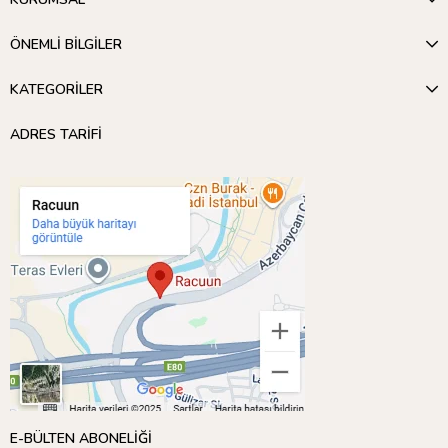
ÖNEMLİ BİLGİLER
KATEGORİLER
ADRES TARİFİ
Bu set ile dilerseniz yüksek binaları olan modern bir şehir,
peluş oyuncaklarınız için bir kale yaparken, minik oyuncak
hayvanlarınıza bir çiftlik yaratabilir hatta uzayda hareketli bir
E-BÜLTEN ABONELİĞİ
koloni bile inşa edebilirsiniz! Sınırsız hayal gücüyle, sınırsız