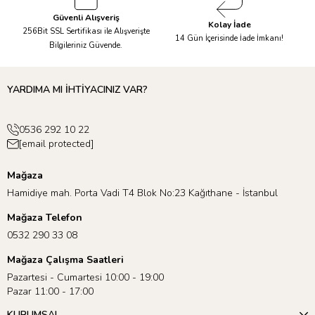
Güvenli Alışveriş
Magna-Tiles setleri ile sunulan yaratıcı oyun süresi ile hayal
Kolay İade
256Bit SSL Sertifikası ile Alışverişte
gücünün bir sınırı yok!
14 Gün İçerisinde İade İmkanı!
Bilgileriniz Güvende.
Magna-Tiles çocuklarınıza saatlerce süren yaratıcı, özgür ve
YARDIMA MI İHTİYACINIZ VAR?
hayal gücü ile dolu bir oyun oynamaya ortam hazırlar.
Çocuklarınız bu set ile hayal edebildikleri her şeyi yaratabilirler!
0536 292 10 22
[email protected]
Mağaza
Hamidiye mah. Porta Vadi T4 Blok No:23 Kağıthane - İstanbul
Mağaza Telefon
0532 290 33 08
Mağaza Çalışma Saatleri
Pazartesi - Cumartesi 10:00 - 19:00
Pazar 11:00 - 17:00
KURUMSAL