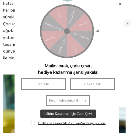
hatta aşar. İçinizin rahat etmesi için, her bir manyetik şekil ve
her bir Magna-Tiles seti bu yüksek standartları korumak için
sürekli testlere tabi tutulur. BPA, ftalat ve lateks içermez.
Çocukları korumak için, manyetik şekilleri ellerine ve hatta
ağızlarına götürdüklerinde zarar görmeyecekleri ve
yutamayacakları şekilde üretilmiş, tamamen güvenli bir
tasarıma sahiptir. Çocuklarınız Magna-Tiles setleri ile hayal
dünyalarında bir gezintiye çıktığında gönül rahatlığı ile onlar
ile birlikte oynayabilir veya kendinize zaman ayırabilirsiniz.